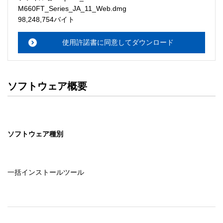
・本サーバでは、ユーザーサポートは行いません。搭載ソ
M660FT_Series_JA_11_Web.dmg
フトウェアについてのお問い合わせは、最寄りのインフォ
98,248,754バイト
メーションセンターまでお願い

　いたします。ファイル解凍後に必ずドキュメントファイ
使用許諾書に同意してダウンロード
ルをお読み下さい。 

ソフトウェアの保証範囲 

・ソフトウェアのダウンロード・導入はお客様の責任にお
ソフトウェア概要
いて行っていただきます。 

・ソフトウェアは、予告せず改良、変更することがありま
す。 

ソフトウェア種別
著作権者 

配布ソフトウェアの著作権は、特に記載のあるものを除き
セイコーエプソン株式会社に帰属します。
一括インストールツール