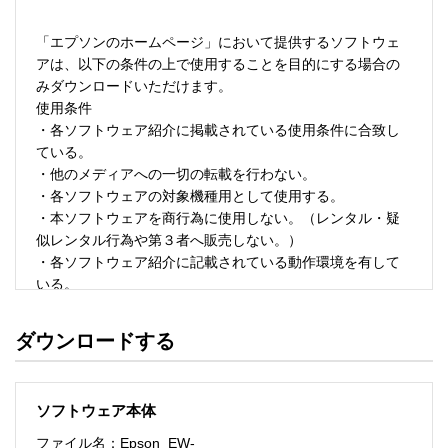
「エプソンのホームページ」において提供するソフトウェ
アは、以下の条件の上で使用することを目的にする場合の
みダウンロードいただけます。 

使用条件 

・各ソフトウェア紹介に掲載されている使用条件に合致し
ている。 

・他のメディアへの一切の転載を行わない。 

・各ソフトウェアの対象機種用として使用する。 

・本ソフトウェアを商行為に使用しない。（レンタル・疑
似レンタル行為や第３者へ販売しない。） 

・各ソフトウェア紹介に記載されている動作環境を有して
いる。 

・本ソフトウェアにより生じたいかなる損害についてもセ
イコーエプソンにその責任を問わない。 

ダウンロードする
・ソフトウェアを改変、またはリバースエンジニアリング
をしない。 

・日本国内のみで使用する。 

ソフトウェア本体
ソフトウェアのサポート 

ファイル名：Epson_EW-