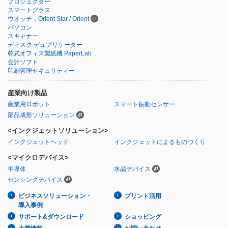
プロジェクター
スマートグラス
ウオッチ：Orient Star / Orient
パソコン
スキャナー
ディスク デュプリケーター
乾式オフィス製紙機 PaperLab
会計ソフト
印刷管理セキュリティー
産業向け製品
産業用ロボット
スマート振動センサー
部品成形ソリューション
<インクジェットソリューション>
インクジェットヘッド
インクジェットによるものづくり
<マイクロデバイス>
半導体
水晶デバイス
センシングデバイス
ビジネスソリューション・
プリント活用
導入事例
サポート&ダウンロード
ショッピング