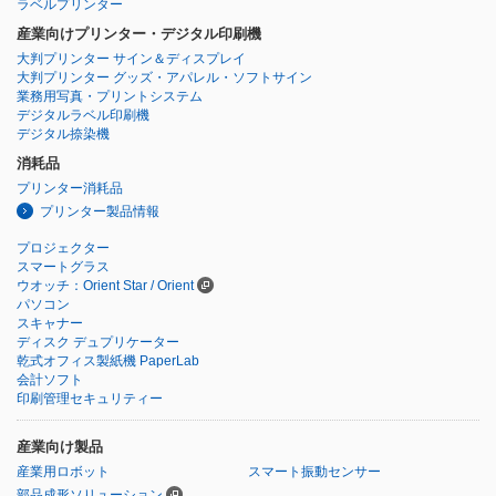
ラベルプリンター
産業向けプリンター・デジタル印刷機
大判プリンター サイン＆ディスプレイ
大判プリンター グッズ・アパレル・ソフトサイン
業務用写真・プリントシステム
デジタルラベル印刷機
デジタル捺染機
消耗品
プリンター消耗品
プリンター製品情報
プロジェクター
スマートグラス
ウオッチ：Orient Star / Orient
パソコン
スキャナー
ディスク デュプリケーター
乾式オフィス製紙機 PaperLab
会計ソフト
印刷管理セキュリティー
産業向け製品
産業用ロボット
スマート振動センサー
部品成形ソリューション