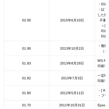
・印刷
・以下
した際、
02.00
2015年6月10日
  不要な線が印刷される件に対応しました。

　＜設定
　印刷
　印刷
・複数
01.90
2013年10月2日
　（エ
MS-N
01.83
2013年8月29日
印刷で
一定時
01.82
2013年7月3日
印刷で
・[ A4
01.80
2012年5月11日
01.70
2011年10月31日
Epson