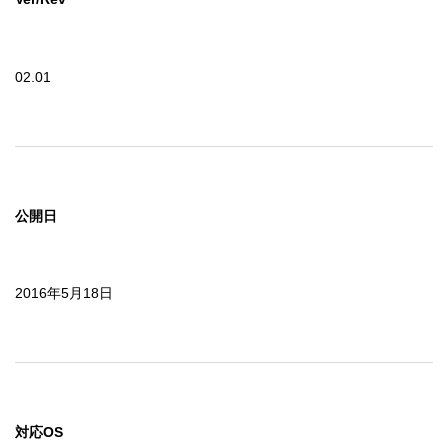
は、当社から通告することなく、直ちにこの契約は解除さ
れます。

　使用者はこの契約の終了時には、「ソフトウェア」及び
02.01
それらの複製物すべてを破棄しなければなりません。

５．輸出規制

　「ソフトウェア」(複製物あるいは翻案物を含みます)に
は、「外国為替及び外国貿易法」（外為法）で規制された
ソフトウェアが含まれる場合があります。

公開日
　この場合、ユーザーは経済産業大臣の許可無く本ソフト
ウェアを規制された国、地域、そして顧客に対し輸出又は
提供してはなりません。

　また、本ソフトウェアには、米国法に基づく再輸出規制
2016年5月18日
対象品が含まれている場合があります。

　この場合、ユーザーは本ソフトウェアを米国政府が輸出
を禁止している国へ輸出若しくは再輸出、またはその国か
らのダウンロードをしてはなりません。

　また、ユーザーは米国政府が輸出を禁止している国の国
籍をもつ人に本ソフトウェアを提供してはなりません。

対応OS