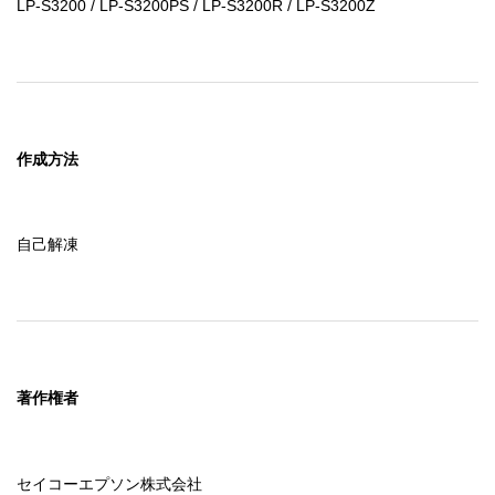
たとしても、それは、新たな保証を提供したり本保証の範
LP-S3200 / LP-S3200PS / LP-S3200R / LP-S3200Z
囲を広げたりするものではありません。

　もし、「ソフトウェア」に欠陥があった場合は、使用者
自身がその必要なサービスや補修にかかる費用を負担する
ものとします。

７．責任の制限

作成方法
　当社は、過失も含めた如何なる場合においても、「ソフ
トウェア」を使用又は使用不能から生じた偶発的、特別、
間接損害の責任を負わないものとします。

自己解凍
　これは当社及び当社の代理人がそのような可能性を通知
されていた場合にも同様です。

　「ソフトウェア」が有償で使用許諾されたときは、如何
なる場合においても、当社に責任がある場合の上限の賠償
額は、使用者の損害、損失、訴訟費用等いっさいの費用を
含めて、使用者が支払った「ソフトウェア」の代金総額を
超えないものとします。

著作権者
８．「ソフトウェア」によっては、使用することでインタ
ーネットに接続し、当社製品に関するデータまたはその他
セイコーエプソン株式会社
情報を使用者のコンピュータと相互に送受信する機能をも