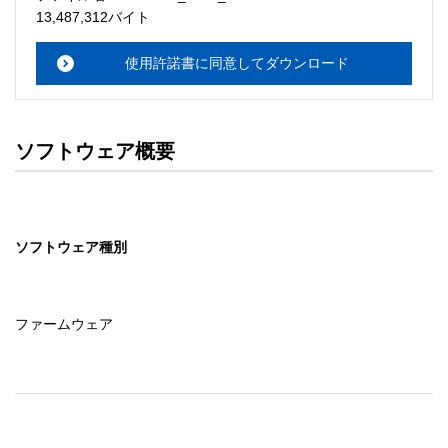
　使用者はこの契約書によって許諾されている以外ソフト
13,487,312バイト
ウェアに関するいかなる権利をも取得することはできませ
ん。

使用許諾書に同意してダウンロード
２．使用者ができること

　この契約書の条件に従って、使用者は「ソフトウェア」
を１台のコンピュータにインストールするか、使用者の管
ソフトウェア概要
理するネットワークに接続された複数のコンピュータにイ
ンストールして使用することができます。

　使用者が、使用者の管理するネットワークに接続された
複数のコンピュータに「ソフトウェア」をインストールし
ソフトウェア種別
て使用する場合、使用者はこのネットワークに接続された
複数のコンピュータを使用する第三者に対しても「ソフト
ウェア」を使用させることができますが、当該第三者がこ
の契約書の条項を全部読んだ上で同意していることが条件
ファームウェア
となります。

　更に、バックアップ用として、「ソフトウェア」を現状
の形式で１部複製することができます。

　但し、「ソフトウェア」に記載されている著作権および
その他の財産権の表示と同じ表示を複製物に付けなければ