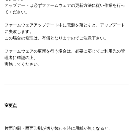
された場合でも、残りの条項は効力を有します。

アップデートは必ずファームウェアの更新方法に従い作業を行っ
てください。

１０．契約の完全合意性

　この契約書は、「ソフトウェア」の使用について、使用
ファームウェアアップデート中に電源を落とすと、アップデート
者と当社の間で取り決められた内容のすべてを記載するも
に失敗します。

のであり、本件に関して、今までに取り交わした契約（口
この場合の修理は、有償となりますのでご注意下さい。

頭、文書の両方を含みます）に優先して適用されるもので
す。

ファームウェアの更新を行う場合は、必要に応じてご利用先の管
　この契約書に関して、改訂、変更がなされないものとし
理者に確認の上、

ます。

実施してください。
１１．アメリカ合衆国政府関係者が使用者の場合は以下も
お読みください。

Government End Users.

If you are acquiring the Software on behalf of any unit or ag
ency of the United States Government, the following provisi
変更点
ons apply.  The Government agrees:

  (i) if the Software is supplied to the Department of Defens
e (DoD), the Software is classified as "Commercial Comput
er Software" and the Government is acquiring only "restrict
片面印刷・両面印刷が切り替わる時に用紙が無くなると、
