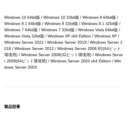
６．「ソフトウェア」に関する保証の放棄

　使用者は自己の責任において「ソフトウェア」を使用す
ることを認識し、同意するものとします。

Windows 10 64bit版 / Windows 10 32bit版 / Windows 8 64bit版 / 
　「ソフトウェア」は、現状のまま提供され如何なる種類
Windows 8.1 64bit版 / Windows 8 32bit版 / Windows 8.1 32bit版 / 
の保証もありません。

Windows 7 64bit版 / Windows 7 32bit版 / Windows Vista 64bit版 / 
　当社と当社のライセンサー（なお、以下第６条および第
Windows Vista 32bit版 / Windows XP x64 Edition / Windows XP / 
７条では、当社のライセンサーも含めて「当社」と称しま
Windows Server 2022 / Windows Server 2019 / Windows Server 2
す）は、明示的あるいは黙示的なすべての保証を放棄しま
016 / Windows Server 2012 / Windows Server 2008 R2(64ビット
す。

環境用) / Windows Server 2008(32ビット環境用) / Windows Serve
　ここでいう保証とは、商品化・商業可能性・使用目的に
r 2008(64ビット環境用) / Windows Server 2003 x64 Edition / Win
ついての適切性に関する保証をいいますが、これに限定さ
dows Server 2003
れるものではありません。

　当社は、「ソフトウェア」に含まれた機能が使用者の要
求を満足させること、あるいは「ソフトウェア」の操作が
停止せずエラーがないこと、「ソフトウェア」の欠陥が当
社によって修正されることについても保証しません。

　更に、当社は、「ソフトウェア」の使用及び使用結果の
製品型番
正確性、適確性、信頼性を保証したり表明したりすること
はありません。

　当社から、口頭あるいは文書で情報やアドバイスがあっ