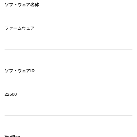
なりません。

ソフトウェア名称
３．使用者がしてはならないこと

　この契約書で許諾されていない方法で「ソフトウェア」
を使用したり、その複製物を作ったりすることはできませ
ファームウェア
ん。

　使用者は「ソフトウェア」を逆コンパイル、逆アセンブ
ル、リバースエンジニアその他の方法により「ソフトウェ
ア」のソースコードを追跡するような試みをすることはで
きません。

　使用者は、「ソフトウェア」を、レンタル、リース、貸
ソフトウェアID
付、再頒布することはできません。

　また、使用者は、「ソフトウェア」を変更したり、「ソ
フトウェア」の全体又は一部を使用して二次的著作物を作
22500
成することはできません。

４．契約の終了

　使用者は、「ソフトウェア」及びそれらの複製物すべて
を破棄することによりいつでもこの契約を終了することが
できます。

　使用者がこの契約書の条項のいずれかに違反した場合に
Ver/Rev