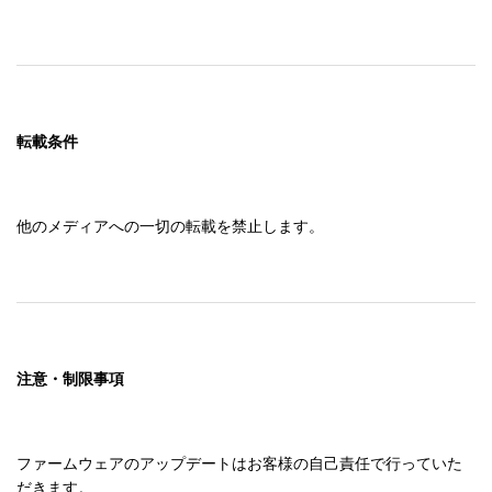
っている可能性があります。

　送受信されるデータ、情報には当社製品に関する情報、
使用者の居住国または地域、当社製品の状態等が含まれま
す。

　当社はそれらのデータ、情報を使用者の承諾なしに使用
する場合がありますが、使用者の許諾なしに個人を特定で
転載条件
きる情報を入手することはありません。

　ただし、個人を特定できない情報については、当社製品
を使用されるお客様へのサービス向上のために統計資料と
他のメディアへの一切の転載を禁止します。
して用いることがあります。

　使用者が「ソフトウェア」のインストールに同意した場
合、インターネットによるいかなる送受信は当社の定め
る、また過去に定めた個人情報保護方針に基づいて行われ
ます。個人情報保護方針は当社ホームページにおいて公開
しております。

注意・制限事項
９．準拠法及び分離性

　この契約書は、日本法を準拠法として、同法によって解
釈されるものです。

ファームウェアのアップデートはお客様の自己責任で行っていた
　この契約書の中のある条項が裁判所によって無効と判断
だきます。
