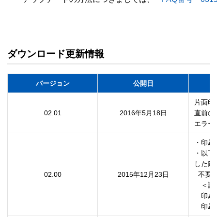
ダウンロード更新情報
バージョン
公開日
片面印
02.01
2016年5月18日
直前の
エラー
・印刷
・以下
した際、
02.00
2015年12月23日
  不要な線が印刷される件に対応しました。

　＜設定
　印刷
　印刷