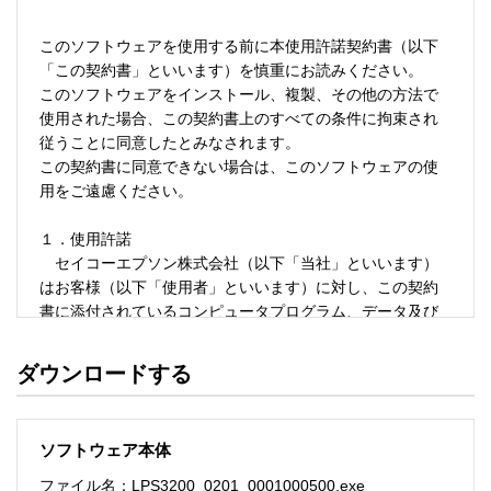
このソフトウェアを使用する前に本使用許諾契約書（以下
「この契約書」といいます）を慎重にお読みください。

このソフトウェアをインストール、複製、その他の方法で
使用された場合、この契約書上のすべての条件に拘束され
従うことに同意したとみなされます。

この契約書に同意できない場合は、このソフトウェアの使
用をご遠慮ください。

１．使用許諾

　セイコーエプソン株式会社（以下「当社」といいます）
はお客様（以下「使用者」といいます）に対し、この契約
書に添付されているコンピュータプログラム、データ及び
付属印刷物（以下「ソフトウェア」といいます）を当社製
品と共に使用する場合のみ下記の使用条件で使用する権利
ダウンロードする
を許諾します。

　使用者は「ソフトウェア」が記録されているディスクや
その他の記憶媒体を所有することになりますが、「ソフト
ソフトウェア本体
ウェア」に関する著作権その他の権利は当社又は当社のラ
イセンサーが保有しています。

ファイル名：LPS3200_0201_0001000500.exe