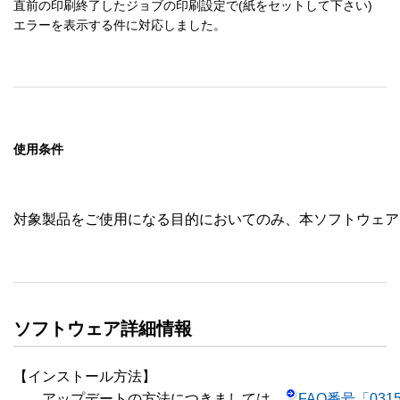
ed rights" in the Software and its documentation as that ter
直前の印刷終了したジョブの印刷設定で(紙をセットして下さい)

m is defined in Clause 252.227-7013(c)(1) of the DFARS; a
エラーを表示する件に対応しました。
nd

  (ii) if the Software is supplied to any unit or agency of the 
United States Government other than DoD, the Governmen
t’s rights in the Software and its documentation will be as d
efined in Clause 52.227-19(c)(2) of the FAR or, in the case 
of NASA, in Clause 18-52.227-86(d) of the NASA Suppleme
使用条件
nt to the FAR.

対象製品をご使用になる目的においてのみ、本ソフトウェア
ソフトウェア詳細情報
【インストール方法】

　　アップデートの方法につきましては、
FAQ番号「031