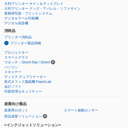
大判プリンター サイン＆ディスプレイ
大判プリンター グッズ・アパレル・ソフトサイン
業務用写真・プリントシステム
デジタルラベル印刷機
デジタル捺染機
消耗品
プリンター消耗品
プリンター製品情報
プロジェクター
スマートグラス
ウオッチ：Orient Star / Orient
パソコン
スキャナー
ディスク デュプリケーター
乾式オフィス製紙機 PaperLab
会計ソフト
印刷管理セキュリティー
産業向け製品
産業用ロボット
スマート振動センサー
部品成形ソリューション
<インクジェットソリューション>