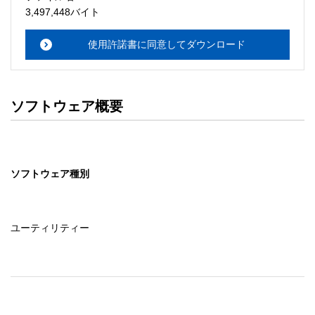
・本サーバでは、ユーザーサポートは行いません。搭載ソ
3,497,448バイト
フトウェアについてのお問い合わせは、最寄りのインフォ
メーションセンターまでお願い

使用許諾書に同意してダウンロード
　いたします。ファイル解凍後に必ずドキュメントファイ
ルをお読み下さい。 

ソフトウェアの保証範囲 

ソフトウェア概要
・ソフトウェアのダウンロード・導入はお客様の責任にお
いて行っていただきます。 

・ソフトウェアは、予告せず改良、変更することがありま
す。 

ソフトウェア種別
著作権者 

配布ソフトウェアの著作権は、特に記載のあるものを除き
セイコーエプソン株式会社に帰属します。
ユーティリティー