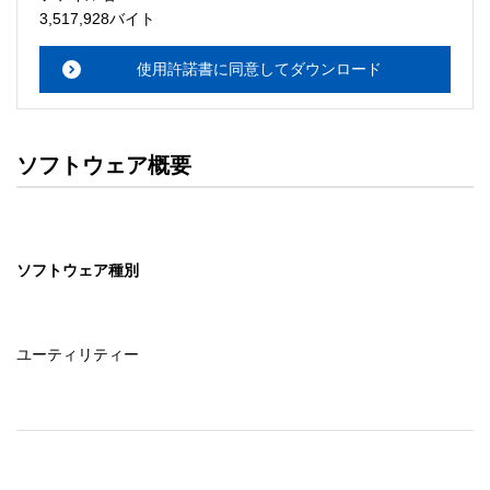
・本サーバでは、ユーザーサポートは行いません。搭載ソ
3,517,928バイト
フトウェアについてのお問い合わせは、最寄りのインフォ
メーションセンターまでお願い

使用許諾書に同意してダウンロード
　いたします。ファイル解凍後に必ずドキュメントファイ
ルをお読み下さい。 

ソフトウェアの保証範囲 

ソフトウェア概要
・ソフトウェアのダウンロード・導入はお客様の責任にお
いて行っていただきます。 

・ソフトウェアは、予告せず改良、変更することがありま
す。 

ソフトウェア種別
著作権者 

配布ソフトウェアの著作権は、特に記載のあるものを除き
セイコーエプソン株式会社に帰属します。
ユーティリティー