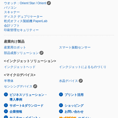
ウオッチ：Orient Star / Orient
パソコン
スキャナー
ディスク デュプリケーター
乾式オフィス製紙機 PaperLab
会計ソフト
印刷管理セキュリティー
産業向け製品
産業用ロボット
スマート振動センサー
部品成形ソリューション
<インクジェットソリューション>
インクジェットヘッド
インクジェットによるものづくり
<マイクロデバイス>
半導体
水晶デバイス
センシングデバイス
ビジネスソリューション・
プリント活用
導入事例
サポート&ダウンロード
ショッピング
企業情報
お問い合わせ
セミナー・イベント・