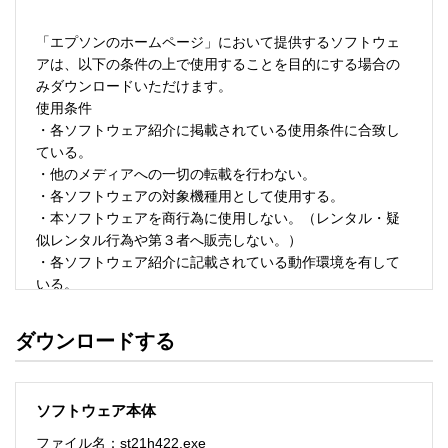
「エプソンのホームページ」において提供するソフトウェ
アは、以下の条件の上で使用することを目的にする場合の
みダウンロードいただけます。 

使用条件 

・各ソフトウェア紹介に掲載されている使用条件に合致し
ている。 

・他のメディアへの一切の転載を行わない。 

・各ソフトウェアの対象機種用として使用する。 

・本ソフトウェアを商行為に使用しない。（レンタル・疑
似レンタル行為や第３者へ販売しない。） 

・各ソフトウェア紹介に記載されている動作環境を有して
いる。 

・本ソフトウェアにより生じたいかなる損害についてもセ
イコーエプソンにその責任を問わない。 

ダウンロードする
・ソフトウェアを改変、またはリバースエンジニアリング
をしない。 

・日本国内のみで使用する。 

ソフトウェア本体
ソフトウェアのサポート 

ファイル名：st21h422.exe