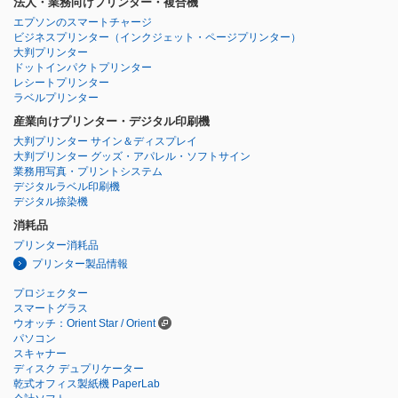
法人・業務向けプリンター・複合機
エプソンのスマートチャージ
ビジネスプリンター
（インクジェット・ページプリンター）
大判プリンター
ドットインパクトプリンター
レシートプリンター
ラベルプリンター
産業向けプリンター・デジタル印刷機
大判プリンター サイン＆ディスプレイ
大判プリンター グッズ・アパレル・ソフトサイン
業務用写真・プリントシステム
デジタルラベル印刷機
デジタル捺染機
消耗品
プリンター消耗品
プリンター製品情報
プロジェクター
スマートグラス
ウオッチ：Orient Star / Orient
パソコン
スキャナー
ディスク デュプリケーター
乾式オフィス製紙機 PaperLab