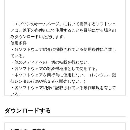
「エプソンのホームページ」において提供するソフトウェ
アは、以下の条件の上で使用することを目的にする場合の
みダウンロードいただけます。 

使用条件 

・各ソフトウェア紹介に掲載されている使用条件に合致し
ている。 

・他のメディアへの一切の転載を行わない。 

・各ソフトウェアの対象機種用として使用する。 

・本ソフトウェアを商行為に使用しない。（レンタル・疑
似レンタル行為や第３者へ販売しない。） 

・各ソフトウェア紹介に記載されている動作環境を有して
いる。 

・本ソフトウェアにより生じたいかなる損害についてもセ
イコーエプソンにその責任を問わない。 

ダウンロードする
・ソフトウェアを改変、またはリバースエンジニアリング
をしない。 

・日本国内のみで使用する。 
