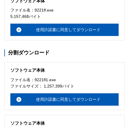
ソフトウェア本体
ソフトウェアのサポート 

ファイル名：9221fl.exe
・本サーバでは、ユーザーサポートは行いません。搭載ソ
5,157,468バイト
フトウェアについてのお問い合わせは、最寄りのインフォ
メーションセンターまでお願い

使用許諾書に同意してダウンロード
　いたします。ファイル解凍後に必ずドキュメントファイ
ルをお読み下さい。 

分割ダウンロード
ソフトウェアの保証範囲 

・ソフトウェアのダウンロード・導入はお客様の責任にお
いて行っていただきます。 

ソフトウェア本体
・ソフトウェアは、予告せず改良、変更することがありま
す。 

ファイル名：9221fl1.exe
ファイルサイズ： 1,257,399バイト
著作権者 

配布ソフトウェアの著作権は、特に記載のあるものを除き
使用許諾書に同意してダウンロード
セイコーエプソン株式会社に帰属します。
ソフトウェア本体