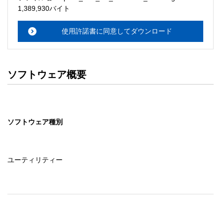
・本サーバでは、ユーザーサポートは行いません。搭載ソ
1,389,930バイト
フトウェアについてのお問い合わせは、最寄りのインフォ
メーションセンターまでお願い

使用許諾書に同意してダウンロード
　いたします。ファイル解凍後に必ずドキュメントファイ
ルをお読み下さい。 

ソフトウェアの保証範囲 

ソフトウェア概要
・ソフトウェアのダウンロード・導入はお客様の責任にお
いて行っていただきます。 

・ソフトウェアは、予告せず改良、変更することがありま
す。 

ソフトウェア種別
著作権者 

配布ソフトウェアの著作権は、特に記載のあるものを除き
セイコーエプソン株式会社に帰属します。
ユーティリティー