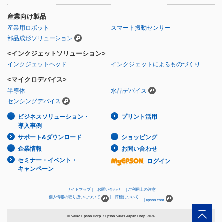
産業向け製品
産業用ロボット
スマート振動センサー
部品成形ソリューション
<インクジェットソリューション>
インクジェットヘッド
インクジェットによるものづくり
<マイクロデバイス>
半導体
水晶デバイス
センシングデバイス
ビジネスソリューション・
プリント活用
導入事例
サポート&ダウンロード
ショッピング
企業情報
お問い合わせ
セミナー・イベント・
ログイン
キャンペーン
サイトマップ
お問い合わせ
ご利用上の注意
個人情報の取り扱いについて
商標について
epson.com
© Seiko Epson Corp. / Epson Sales Japan Corp.
2026