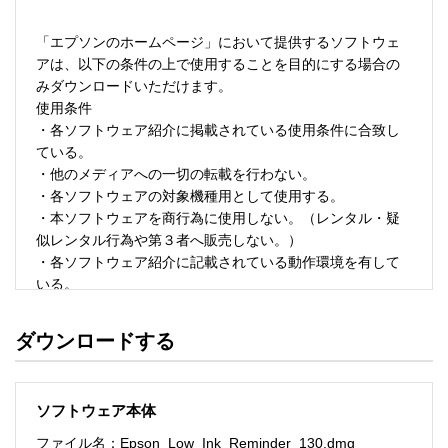
「エプソンのホームページ」において提供するソフトウェ
アは、以下の条件の上で使用することを目的にする場合の
みダウンロードいただけます。 

使用条件 

・各ソフトウェア紹介に掲載されている使用条件に合致し
ている。 

・他のメディアへの一切の転載を行わない。 

・各ソフトウェアの対象機種用として使用する。 

・本ソフトウェアを商行為に使用しない。（レンタル・疑
似レンタル行為や第３者へ販売しない。） 

・各ソフトウェア紹介に記載されている動作環境を有して
いる。 

・本ソフトウェアにより生じたいかなる損害についてもセ
イコーエプソンにその責任を問わない。 

ダウンロードする
・ソフトウェアを改変、またはリバースエンジニアリング
をしない。 

・日本国内のみで使用する。 

ソフトウェア本体
ソフトウェアのサポート 

ファイル名：Epson_Low_Ink_Reminder_130.dmg