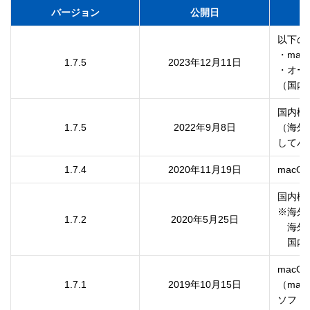
バージョン
公開日
以下の
・mac
1.7.5
2023年12月11日
・オー
（国内
国内機
1.7.5
2022年9月8日
（海外
してバ
1.7.4
2020年11月19日
macO
国内機
※海外
1.7.2
2020年5月25日
　海外
　国内
macOS
1.7.1
2019年10月15日
（mac
ソフト