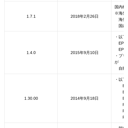
国内機
※海外
1.7.1
2018年2月26日
　海外
　国内
・以下
　EP-9
　EP-1
1.4.0
2015年9月10日
・プリ
が

・以下
　　E-8
　　EP-
1.30.00
2014年9月18日
　　EP-
　　PX-
　　PX-
　　PX