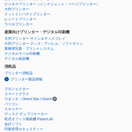
ビジネスプリンター
（インクジェット・ページプリンター）
大判プリンター
ドットインパクトプリンター
レシートプリンター
ラベルプリンター
産業向けプリンター・デジタル印刷機
大判プリンター サイン＆ディスプレイ
大判プリンター グッズ・アパレル・ソフトサイン
業務用写真・プリントシステム
デジタルラベル印刷機
デジタル捺染機
消耗品
プリンター消耗品
プリンター製品情報
プロジェクター
スマートグラス
ウオッチ：Orient Star / Orient
パソコン
スキャナー
ディスク デュプリケーター
乾式オフィス製紙機 PaperLab
会計ソフト
印刷管理セキュリティー