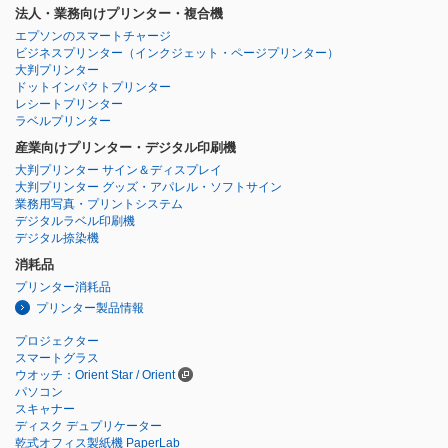
法人・業務向けプリンター・複合機
エプソンのスマートチャージ
ビジネスプリンター
（インクジェット・ページプリンター）
大判プリンター
ドットインパクトプリンター
レシートプリンター
ラベルプリンター
産業向けプリンター・デジタル印刷機
大判プリンター サイン＆ディスプレイ
大判プリンター グッズ・アパレル・ソフトサイン
業務用写真・プリントシステム
デジタルラベル印刷機
デジタル捺染機
消耗品
プリンター消耗品
プリンター製品情報
プロジェクター
スマートグラス
ウオッチ：Orient Star / Orient
パソコン
スキャナー
ディスク デュプリケーター
乾式オフィス製紙機 PaperLab