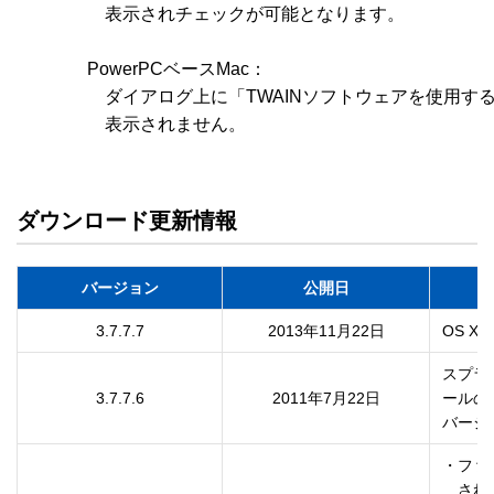
　　　　　表示されチェックが可能となります。

　　　　PowerPCベースMac：

　　　　　ダイアログ上に「TWAINソフトウェアを使用する
　　　　　表示されません。

ダウンロード更新情報
バージョン
公開日
3.7.7.7
2013年11月22日
OS X 
スプラ
3.7.7.6
2011年7月22日
ールの

・ファ
　され