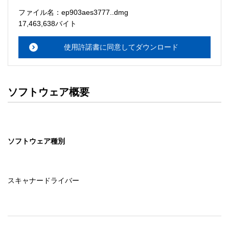
ソフトウェアのサポート 

ファイル名：ep903aes3777..dmg
・本サーバでは、ユーザーサポートは行いません。搭載ソ
17,463,638バイト
フトウェアについてのお問い合わせは、最寄りのインフォ
メーションセンターまでお願い

使用許諾書に同意してダウンロード
　いたします。ファイル解凍後に必ずドキュメントファイ
ルをお読み下さい。 

ソフトウェアの保証範囲 

ソフトウェア概要
・ソフトウェアのダウンロード・導入はお客様の責任にお
いて行っていただきます。 

・ソフトウェアは、予告せず改良、変更することがありま
す。 

ソフトウェア種別
著作権者 

配布ソフトウェアの著作権は、特に記載のあるものを除き
セイコーエプソン株式会社に帰属します。
スキャナードライバー