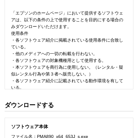
「エプソンのホームページ」において提供するソフトウェ
アは、以下の条件の上で使用することを目的にする場合の
みダウンロードいただけます。 

使用条件 

・各ソフトウェア紹介に掲載されている使用条件に合致し
ている。 

・他のメディアへの一切の転載を行わない。 

・各ソフトウェアの対象機種用として使用する。 

・本ソフトウェアを商行為に使用しない。（レンタル・疑
似レンタル行為や第３者へ販売しない。） 

・各ソフトウェア紹介に記載されている動作環境を有して
いる。 

・本ソフトウェアにより生じたいかなる損害についてもセ
イコーエプソンにその責任を問わない。 

ダウンロードする
・ソフトウェアを改変、またはリバースエンジニアリング
をしない。 

・日本国内のみで使用する。 

ソフトウェア本体
ソフトウェアのサポート 

ファイル名：PMA890_x64_653J_s.exe