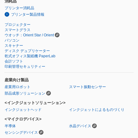
消耗品
プリンター消耗品
プリンター製品情報
プロジェクター
スマートグラス
ウオッチ：Orient Star / Orient
パソコン
スキャナー
ディスク デュプリケーター
乾式オフィス製紙機 PaperLab
会計ソフト
印刷管理セキュリティー
産業向け製品
産業用ロボット
スマート振動センサー
部品成形ソリューション
<インクジェットソリューション>
インクジェットヘッド
インクジェットによるものづくり
<マイクロデバイス>
半導体
水晶デバイス
センシングデバイス