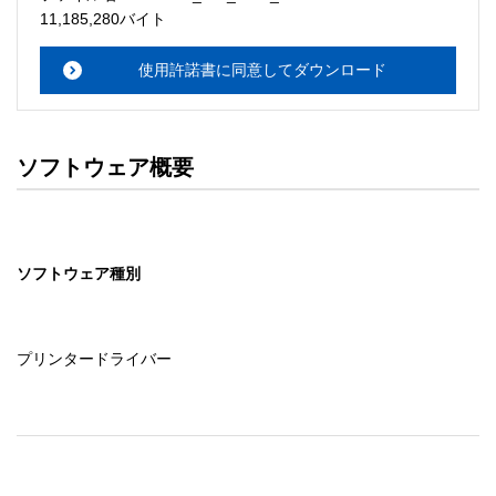
・本サーバでは、ユーザーサポートは行いません。搭載ソ
11,185,280バイト
フトウェアについてのお問い合わせは、最寄りのインフォ
メーションセンターまでお願い

使用許諾書に同意してダウンロード
　いたします。ファイル解凍後に必ずドキュメントファイ
ルをお読み下さい。 

ソフトウェアの保証範囲 

ソフトウェア概要
・ソフトウェアのダウンロード・導入はお客様の責任にお
いて行っていただきます。 

・ソフトウェアは、予告せず改良、変更することがありま
す。 

ソフトウェア種別
著作権者 

配布ソフトウェアの著作権は、特に記載のあるものを除き
セイコーエプソン株式会社に帰属します。
プリンタードライバー