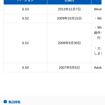
バージョン
公開日
6.53
2012年12月7日
6.52
2009年10月22日
・Win
・Win
操作を

　行っ
6.51
2008年9月30日
・エク
しました
6.50
2007年9月5日
Adobe
製品情報