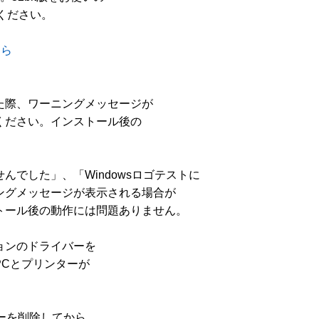
ださい。 

ちら
際、ワーニングメッセージが 

ださい。インストール後の 

んでした」、「Windowsロゴテストに 

グメッセージが表示される場合が 

ール後の動作には問題ありません。 

ンのドライバーを 

とプリンターが 

を削除してから 
