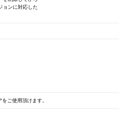
ョンに対応した 

）
）
アをご使用頂けます。