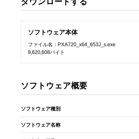
ダウンロードする
ソフトウェアのサポート 

・本サーバでは、ユーザーサポートは行いません
　いたします。ファイル解凍後に必ずドキュメント
ソフトウェア本体
ソフトウェアの保証範囲 

・ソフトウェアのダウンロード・導入はお客様の
ファイル名：PXA720_x64_653J_s.exe
・ソフトウェアは、予告せず改良、変更することが
9,620,608バイト
著作権者 

配布ソフトウェアの著作権は、特に記載のある
ソフトウェア概要
ソフトウェア種別
ソフトウェア名称