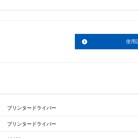
。搭載ソフトウェアについてのお問い合わせは、最寄りのイン
ファイルをお読み下さい。 

責任において行っていただきます。 

使用
あります。 

ものを除きセイコーエプソン株式会社に帰属します。
プリンタードライバー
プリンタードライバー