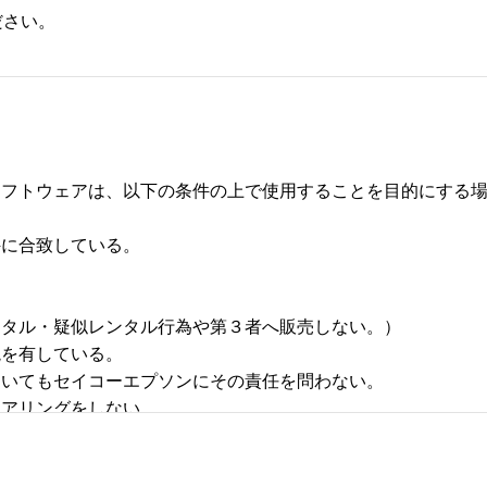
ださい。
フトウェアは、以下の条件の上で使用することを目的にする場合
合致している。 



タル・疑似レンタル行為や第３者へ販売しない。） 

有している。 

いてもセイコーエプソンにその責任を問わない。 

リングをしない。 
