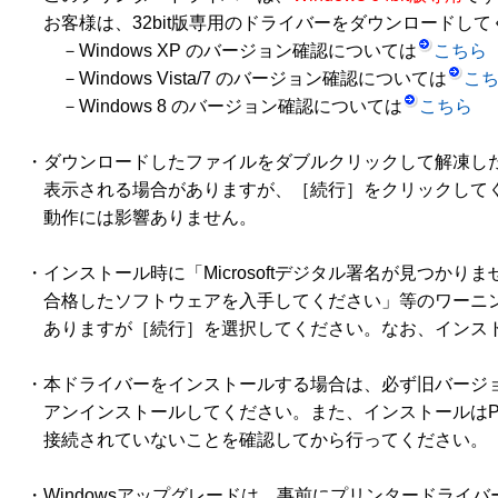
　お客様は、32bit版専用のドライバーをダウンロードしてく
　　－Windows XP のバージョン確認については
こちら
　　－Windows Vista/7 のバージョン確認については
こ
　　－Windows 8 のバージョン確認については
こちら
・ダウンロードしたファイルをダブルクリックして解凍した
　表示される場合がありますが、［続行］をクリックしてく
　動作には影響ありません。 

・インストール時に「Microsoftデジタル署名が見つかりませ
　合格したソフトウェアを入手してください」等のワーニン
　ありますが［続行］を選択してください。なお、インスト
・本ドライバーをインストールする場合は、必ず旧バージョ
　アンインストールしてください。また、インストールはPC
　接続されていないことを確認してから行ってください。 

・Windowsアップグレードは、事前にプリンタードライバー