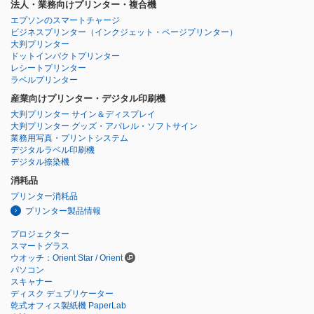
法人・業務向けプリンター・複合機
エプソンのスマートチャージ
ビジネスプリンター
（インクジェット・ページプリンター）
大判プリンター
ドットインパクトプリンター
レシートプリンター
ラベルプリンター
産業向けプリンター・デジタル印刷機
大判プリンター サイン＆ディスプレイ
大判プリンター グッズ・アパレル・ソフトサイン
業務用写真・プリントシステム
デジタルラベル印刷機
デジタル捺染機
消耗品
プリンター消耗品
プリンター製品情報
プロジェクター
スマートグラス
ウオッチ：Orient Star / Orient
パソコン
スキャナー
ディスク デュプリケーター
乾式オフィス製紙機 PaperLab