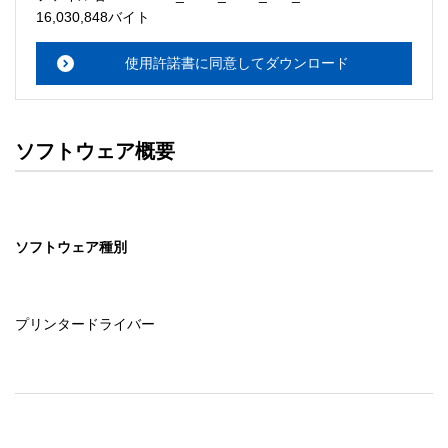
・本サーバでは、ユーザーサポートは行いません。搭載ソ
16,030,848バイト
フトウェアについてのお問い合わせは、最寄りのインフォ
メーションセンターまでお願い

使用許諾書に同意してダウンロード
　いたします。ファイル解凍後に必ずドキュメントファイ
ルをお読み下さい。 

ソフトウェアの保証範囲 

ソフトウェア概要
・ソフトウェアのダウンロード・導入はお客様の責任にお
いて行っていただきます。 

・ソフトウェアは、予告せず改良、変更することがありま
す。 

ソフトウェア種別
著作権者 

配布ソフトウェアの著作権は、特に記載のあるものを除き
セイコーエプソン株式会社に帰属します。
プリンタードライバー