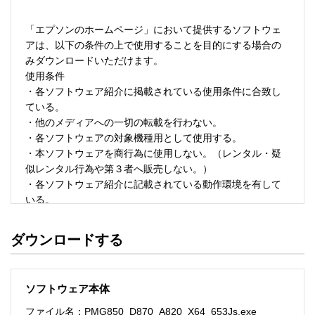
「エプソンのホームページ」において提供するソフトウェ
アは、以下の条件の上で使用することを目的にする場合の
みダウンロードいただけます。 

使用条件 

・各ソフトウェア紹介に掲載されている使用条件に合致し
ている。 

・他のメディアへの一切の転載を行わない。 

・各ソフトウェアの対象機種用として使用する。 

・本ソフトウェアを商行為に使用しない。（レンタル・疑
似レンタル行為や第３者へ販売しない。） 

・各ソフトウェア紹介に記載されている動作環境を有して
いる。 

・本ソフトウェアにより生じたいかなる損害についてもセ
イコーエプソンにその責任を問わない。 

ダウンロードする
・ソフトウェアを改変、またはリバースエンジニアリング
をしない。 

・日本国内のみで使用する。 

ソフトウェア本体
ソフトウェアのサポート 

ファイル名：PMG850_D870_A820_X64_653Js.exe