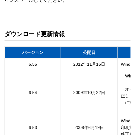
インストールしてください。

ダウンロード更新情報
バージョン
公開日
6.55
2012年11月16日
・Win
・オー
6.54
2009年10月22日
正しく
　に対
Wind
6.53
2008年6月19日
印刷操
修正し