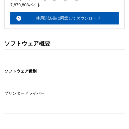
・本サーバでは、ユーザーサポートは行いません。搭載ソ
7,879,808バイト
フトウェアについてのお問い合わせは、最寄りのインフォ
メーションセンターまでお願い

使用許諾書に同意してダウンロード
　いたします。ファイル解凍後に必ずドキュメントファイ
ルをお読み下さい。 

ソフトウェアの保証範囲 

ソフトウェア概要
・ソフトウェアのダウンロード・導入はお客様の責任にお
いて行っていただきます。 

・ソフトウェアは、予告せず改良、変更することがありま
す。 

ソフトウェア種別
著作権者 

配布ソフトウェアの著作権は、特に記載のあるものを除き
セイコーエプソン株式会社に帰属します。
プリンタードライバー