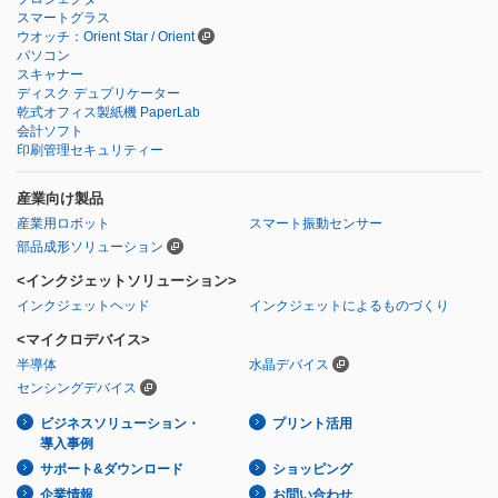
スマートグラス
ウオッチ：Orient Star / Orient
パソコン
スキャナー
ディスク デュプリケーター
乾式オフィス製紙機 PaperLab
会計ソフト
印刷管理セキュリティー
産業向け製品
産業用ロボット
スマート振動センサー
部品成形ソリューション
<インクジェットソリューション>
インクジェットヘッド
インクジェットによるものづくり
<マイクロデバイス>
半導体
水晶デバイス
センシングデバイス
ビジネスソリューション・
プリント活用
導入事例
サポート&ダウンロード
ショッピング
企業情報
お問い合わせ