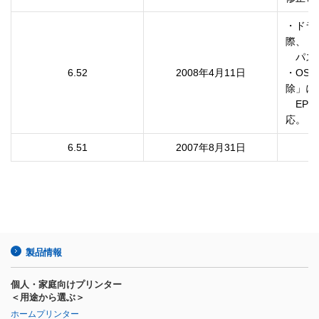
・ドラ
際、

　パス
6.52
2008年4月11日
・OS
除」に

　EP
応。
6.51
2007年8月31日
製品情報
個人・家庭向けプリンター
＜用途から選ぶ＞
ホームプリンター