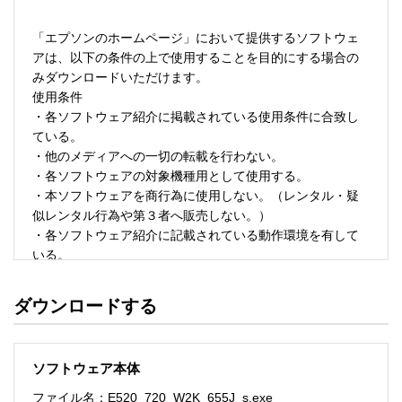
「エプソンのホームページ」において提供するソフトウェ
アは、以下の条件の上で使用することを目的にする場合の
みダウンロードいただけます。 

使用条件 

・各ソフトウェア紹介に掲載されている使用条件に合致し
ている。 

・他のメディアへの一切の転載を行わない。 

・各ソフトウェアの対象機種用として使用する。 

・本ソフトウェアを商行為に使用しない。（レンタル・疑
似レンタル行為や第３者へ販売しない。） 

・各ソフトウェア紹介に記載されている動作環境を有して
いる。 

・本ソフトウェアにより生じたいかなる損害についてもセ
イコーエプソンにその責任を問わない。 

ダウンロードする
・ソフトウェアを改変、またはリバースエンジニアリング
をしない。 

・日本国内のみで使用する。 

ソフトウェア本体
ソフトウェアのサポート 

ファイル名：E520_720_W2K_655J_s.exe