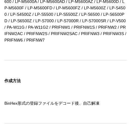
600 / LP-M5600A / LP-M5600AD / LP-M5600AZ / LP-M5600D / L
P-M5600F / LP-M5600FD / LP-M5600FZ / LP-M5600Z / LP-S450
0 / LP-S4500Z / LP-S5500 / LP-S5500Z / LP-S6500 / LP-S6500P
D / LP-S6500Z / LP-S7000 / LP-S7000R / LP-S7000SR / LP-V500 
/ PA-W11G / PA-W11G2 / PRIFNW1 / PRIFNW1S / PRIFNW2 / PR
IFNW2AC / PRIFNW2S / PRIFNW2SAC / PRIFNW3 / PRIFNW3S / 
PRIFNW6 / PRIFNW7
作成方法
BinHex形式の登録ファイルをデコード後、自己解凍