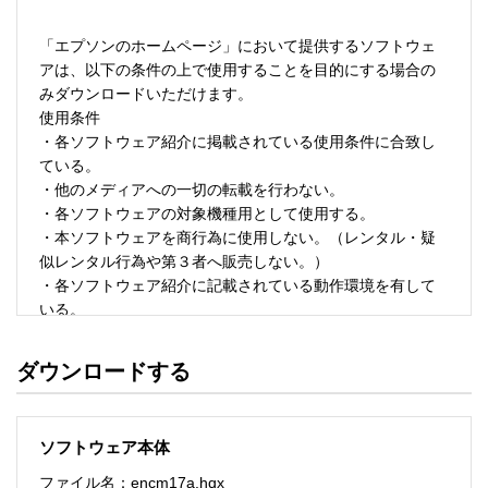
「エプソンのホームページ」において提供するソフトウェ
アは、以下の条件の上で使用することを目的にする場合の
みダウンロードいただけます。 

使用条件 

・各ソフトウェア紹介に掲載されている使用条件に合致し
ている。 

・他のメディアへの一切の転載を行わない。 

・各ソフトウェアの対象機種用として使用する。 

・本ソフトウェアを商行為に使用しない。（レンタル・疑
似レンタル行為や第３者へ販売しない。） 

・各ソフトウェア紹介に記載されている動作環境を有して
いる。 

・本ソフトウェアにより生じたいかなる損害についてもセ
イコーエプソンにその責任を問わない。 

ダウンロードする
・ソフトウェアを改変、またはリバースエンジニアリング
をしない。 

・日本国内のみで使用する。 

ソフトウェア本体
ソフトウェアのサポート 

ファイル名：encm17a.hqx