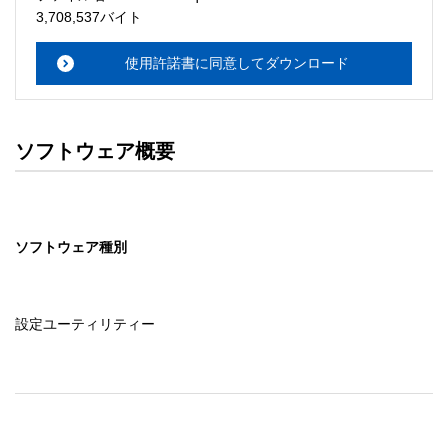
・本サーバでは、ユーザーサポートは行いません。搭載ソ
3,708,537バイト
フトウェアについてのお問い合わせは、最寄りのインフォ
メーションセンターまでお願い

使用許諾書に同意してダウンロード
　いたします。ファイル解凍後に必ずドキュメントファイ
ルをお読み下さい。 

ソフトウェアの保証範囲 

ソフトウェア概要
・ソフトウェアのダウンロード・導入はお客様の責任にお
いて行っていただきます。 

・ソフトウェアは、予告せず改良、変更することがありま
す。 

ソフトウェア種別
著作権者 

配布ソフトウェアの著作権は、特に記載のあるものを除き
セイコーエプソン株式会社に帰属します。
設定ユーティリティー