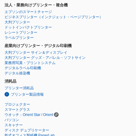
法人・業務向けプリンター・複合機
エプソンのスマートチャージ
ビジネスプリンター
（インクジェット・ページプリンター）
大判プリンター
ドットインパクトプリンター
レシートプリンター
ラベルプリンター
産業向けプリンター・デジタル印刷機
大判プリンター サイン＆ディスプレイ
大判プリンター グッズ・アパレル・ソフトサイン
業務用写真・プリントシステム
デジタルラベル印刷機
デジタル捺染機
消耗品
プリンター消耗品
プリンター製品情報
プロジェクター
スマートグラス
ウオッチ：Orient Star / Orient
パソコン
スキャナー
ディスク デュプリケーター
乾式オフィス製紙機 PaperLab