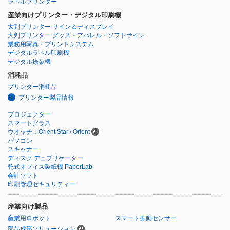
ラベルプリンター
産業向けプリンター・デジタル印刷機
大判プリンター サイン＆ディスプレイ
大判プリンター グッズ・アパレル・ソフトサイン
業務用写真・プリントシステム
デジタルラベル印刷機
デジタル捺染機
消耗品
プリンター消耗品
プリンター製品情報
プロジェクター
スマートグラス
ウオッチ：Orient Star / Orient
パソコン
スキャナー
ディスク デュプリケーター
乾式オフィス製紙機 PaperLab
会計ソフト
印刷管理セキュリティー
産業向け製品
産業用ロボット
スマート振動センサー
部品成形ソリューション