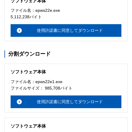
ソフトウェア本体
ソフトウェアのサポート 

ファイル名：epws22e.exe
・本サーバでは、ユーザーサポートは行いません。搭載ソ
5,112,238バイト
フトウェアについてのお問い合わせは、最寄りのインフォ
メーションセンターまでお願い

使用許諾書に同意してダウンロード
　いたします。ファイル解凍後に必ずドキュメントファイ
ルをお読み下さい。 

分割ダウンロード
ソフトウェアの保証範囲 

・ソフトウェアのダウンロード・導入はお客様の責任にお
いて行っていただきます。 

ソフトウェア本体
・ソフトウェアは、予告せず改良、変更することがありま
す。 

ファイル名：epws22e1.exe
ファイルサイズ： 985,708バイト
著作権者 

配布ソフトウェアの著作権は、特に記載のあるものを除き
使用許諾書に同意してダウンロード
セイコーエプソン株式会社に帰属します。
ソフトウェア本体