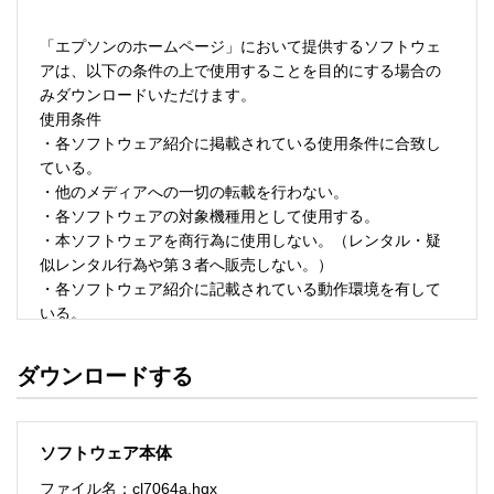
「エプソンのホームページ」において提供するソフトウェ
アは、以下の条件の上で使用することを目的にする場合の
みダウンロードいただけます。 

使用条件 

・各ソフトウェア紹介に掲載されている使用条件に合致し
ている。 

・他のメディアへの一切の転載を行わない。 

・各ソフトウェアの対象機種用として使用する。 

・本ソフトウェアを商行為に使用しない。（レンタル・疑
似レンタル行為や第３者へ販売しない。） 

・各ソフトウェア紹介に記載されている動作環境を有して
いる。 

・本ソフトウェアにより生じたいかなる損害についてもセ
イコーエプソンにその責任を問わない。 

ダウンロードする
・ソフトウェアを改変、またはリバースエンジニアリング
をしない。 

・日本国内のみで使用する。 

ソフトウェア本体
ソフトウェアのサポート 

ファイル名：cl7064a.hqx