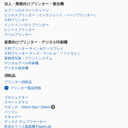
法人・業務向けプリンター・複合機
エプソンのスマートチャージ
ビジネスプリンター
（インクジェット・ページプリンター）
大判プリンター
ドットインパクトプリンター
レシートプリンター
ラベルプリンター
産業向けプリンター・デジタル印刷機
大判プリンター サイン＆ディスプレイ
大判プリンター グッズ・アパレル・ソフトサイン
業務用写真・プリントシステム
デジタルラベル印刷機
デジタル捺染機
消耗品
プリンター消耗品
プリンター製品情報
プロジェクター
スマートグラス
ウオッチ：Orient Star / Orient
パソコン
スキャナー
ディスク デュプリケーター
乾式オフィス製紙機 PaperLab