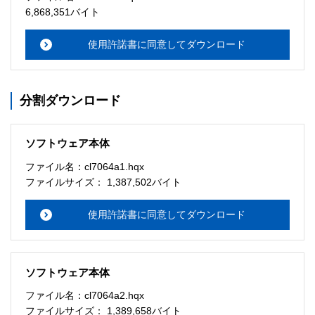
・本サーバでは、ユーザーサポートは行いません。搭載ソ
6,868,351バイト
フトウェアについてのお問い合わせは、最寄りのインフォ
メーションセンターまでお願い

使用許諾書に同意してダウンロード
　いたします。ファイル解凍後に必ずドキュメントファイ
ルをお読み下さい。 

分割ダウンロード
ソフトウェアの保証範囲 

・ソフトウェアのダウンロード・導入はお客様の責任にお
いて行っていただきます。 

ソフトウェア本体
・ソフトウェアは、予告せず改良、変更することがありま
す。 

ファイル名：cl7064a1.hqx
ファイルサイズ： 1,387,502バイト
著作権者 

配布ソフトウェアの著作権は、特に記載のあるものを除き
使用許諾書に同意してダウンロード
セイコーエプソン株式会社に帰属します。
ソフトウェア本体
ファイル名：cl7064a2.hqx
ファイルサイズ： 1,389,658バイト