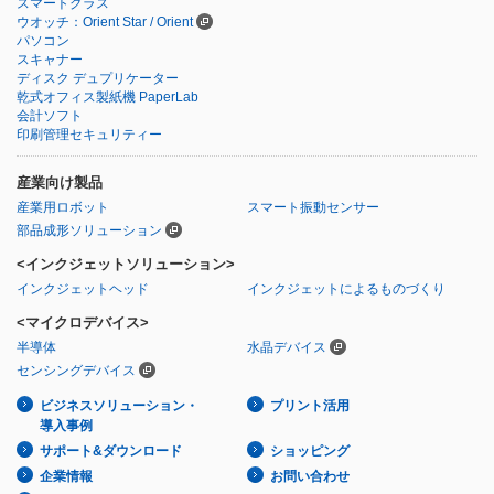
スマートグラス
ウオッチ：Orient Star / Orient
パソコン
スキャナー
ディスク デュプリケーター
乾式オフィス製紙機 PaperLab
会計ソフト
印刷管理セキュリティー
産業向け製品
産業用ロボット
スマート振動センサー
部品成形ソリューション
<インクジェットソリューション>
インクジェットヘッド
インクジェットによるものづくり
<マイクロデバイス>
半導体
水晶デバイス
センシングデバイス
ビジネスソリューション・
プリント活用
導入事例
サポート&ダウンロード
ショッピング
企業情報
お問い合わせ