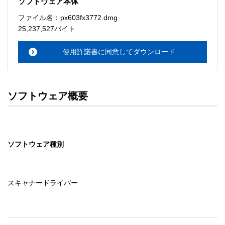
ソフトウェア本体
ソフトウェアのサポート 

ファイル名：px603fx3772.dmg
・本サーバでは、ユーザーサポートは行いません。搭載ソ
25,237,527バイト
フトウェアについてのお問い合わせは、最寄りのインフォ
メーションセンターまでお願い

使用許諾書に同意してダウンロード
　いたします。ファイル解凍後に必ずドキュメントファイ
ルをお読み下さい。 

ソフトウェアの保証範囲 

ソフトウェア概要
・ソフトウェアのダウンロード・導入はお客様の責任にお
いて行っていただきます。 

・ソフトウェアは、予告せず改良、変更することがありま
す。 

ソフトウェア種別
著作権者 

配布ソフトウェアの著作権は、特に記載のあるものを除き
セイコーエプソン株式会社に帰属します。
スキャナードライバー