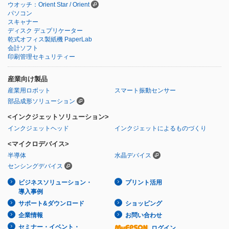
ウオッチ：Orient Star / Orient
パソコン
スキャナー
ディスク デュプリケーター
乾式オフィス製紙機 PaperLab
会計ソフト
印刷管理セキュリティー
産業向け製品
産業用ロボット
スマート振動センサー
部品成形ソリューション
<インクジェットソリューション>
インクジェットヘッド
インクジェットによるものづくり
<マイクロデバイス>
半導体
水晶デバイス
センシングデバイス
ビジネスソリューション・
プリント活用
導入事例
サポート&ダウンロード
ショッピング
企業情報
お問い合わせ
セミナー・イベント・
ログイン