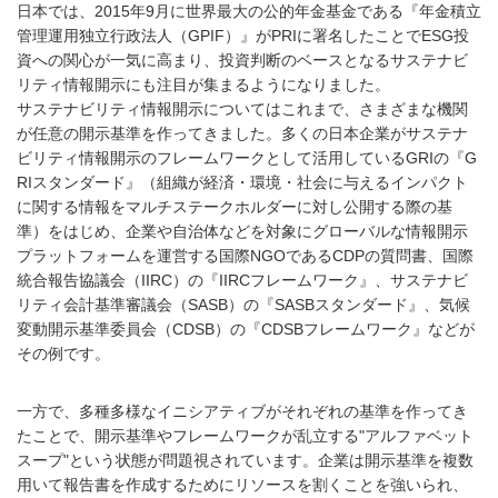
日本では、2015年9月に世界最大の公的年金基金である『年金積立
管理運用独立行政法人（GPIF）』がPRIに署名したことでESG投
資への関心が一気に高まり、投資判断のベースとなるサステナビ
リティ情報開示にも注目が集まるようになりました。
サステナビリティ情報開示についてはこれまで、さまざまな機関
が任意の開示基準を作ってきました。多くの日本企業がサステナ
ビリティ情報開示のフレームワークとして活用しているGRIの『G
RIスタンダード』（組織が経済・環境・社会に与えるインパクト
に関する情報をマルチステークホルダーに対し公開する際の基
準）をはじめ、企業や自治体などを対象にグローバルな情報開示
プラットフォームを運営する国際NGOであるCDPの質問書、国際
統合報告協議会（IIRC）の『IIRCフレームワーク』、サステナビ
リティ会計基準審議会（SASB）の『SASBスタンダード』、気候
変動開示基準委員会（CDSB）の『CDSBフレームワーク』などが
その例です。
一方で、多種多様なイニシアティブがそれぞれの基準を作ってき
たことで、開示基準やフレームワークが乱立する"アルファベット
スープ"という状態が問題視されています。企業は開示基準を複数
用いて報告書を作成するためにリソースを割くことを強いられ、