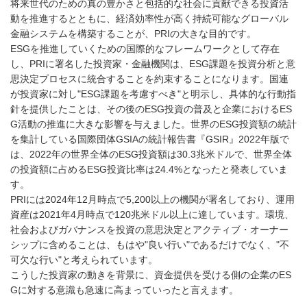
将来世代のための真の豊かさと包括的な社会に貢献できる投資活
動を推進するとともに、経済効率性が高く持続可能なグローバル
金融システムを構築することが、PRIの大きな目的です。
ESGを推進していくための国際的なフレームワークとして存在
し、PRIに署名した投資家・金融機関は、ESG課題を投資分析と意
思決定プロセスに統合することを約束することになります。国連
が投資家に対し"ESG課題を考慮すべき"と明示し、具体的な行動指
針を提供したことは、その後のESG投資の普及と企業におけるES
G活動の推進に大きな影響を与えました。世界のESG投資額の統計
を集計している国際団体GSIAの統計報告書『GSIR』2022年版で
は、2022年の世界全体のESG投資額は30.3兆米ドルで、世界全体
の投資額に占めるESG投資比率は24.4%となったと発表していま
す。
PRIには2024年12月時点で5,200以上の機関が署名しており、運用
資産は2021年4月時点で120兆米ドル以上に達しています。環境、
社会およびガバナンスを投資の意思決定とアクティブ・オーナー
シップに含めることは、もはや"良い行い"であるだけでなく、"不
可欠な行い"と考えられています。
こうした投資家の動きを背景に、資金提供を受ける側の企業のES
Gに対する意識も急速に高まっていったと言えます。