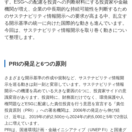
す。ESGへの配慮を投資への判断材料にする投資家や金融
機関が増え、企業の中長期的な持続可能性を判断するため
のサステナビリティ情報開示への要求が高まる中、乱立す
る開示基準の統一に向けた国際的な動きも進んでいます。
今回は、サステナビリティ情報開示を取り巻く動きについ
て整理します。
PRIの発足と6つの原則
さまざまな開示基準の作成や規制など、サステナビリティ情報開
示を巡る動きは刻一刻と変容しています。サステナビリティ情報
開示への機運を高めている大きな要因の1つに、投資家サイドの意
識変容があります。投資時に、財務面だけでなく、環境保護や人
権問題などESGに配慮した責任投資を行う意思を宣言する『責任
投資原則（PRI）』への署名機関は、2006年の発足から伸び続
け、近年は、2019年の約2,500から2024年の約5,000と5年で2倍以
上に増えています。
PRIは、国連環境計画・金融イニシアティブ（UNEP FI）と国連グ