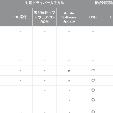
対応ドライバー入手方法
接続対応詳
製品同梱ソフ
Apple
OS添付
トウェアCD-
Software
USB
F
Update
ROM
－
－
－
－
－
－
－
－
－
－
－
－
－
－
－
－
－
－
◎
○
－
－
◎
○
－
◎
○
○
－
－
◎
○
－
◎
○
○