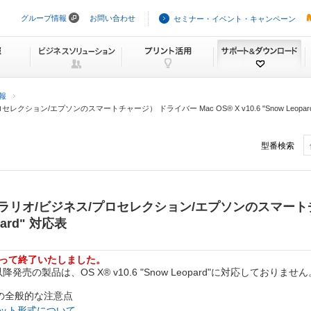
グループ情報
お問い合わせ
セミナー・イベント・キャンペーン
ナ
ビ
ゲ
ー
シ
ョ
ン
報
を
ョン/エプソンのスマートチャージ） ドライバー Mac OS® X v10.6 "Snow Leopar
ス
キ
ッ
型番検索
プ
リオ/ビジネス/プロセレクション/エプソンのスマート
opard" 対応表
をもって終了いたしました。
の製品は、OS X® v10.6 "Snow Leopard"に対応しておりません
rd"での全般的な注意点
ット形式について