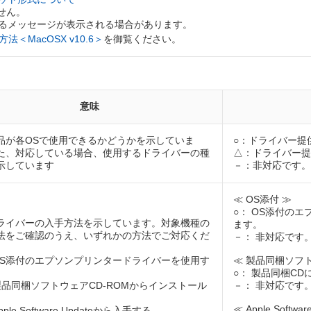
ません。
を要求するメッセージが表示される場合があります。
法＜MacOSX v10.6＞
を御覧ください。
意味
品が各OSで使用できるかどうかを示していま
○：ドライバー提
た、対応している場合、使用するドライバーの種
△：ドライバー提
示しています
－：非対応です。
≪ OS添付 ≫
○： OS添付のエプ
ライバーの入手方法を示しています。対象機種の
ます。
法をご確認のうえ、いずれかの方法でご対応くだ
－： 非対応です
OS添付のエプソンプリンタードライバーを使用す
≪ 製品同梱ソフト
○： 製品同梱C
製品同梱ソフトウェアCD-ROMからインストール
－： 非対応です
≪ Apple Softwar
ple Software Updateから入手する