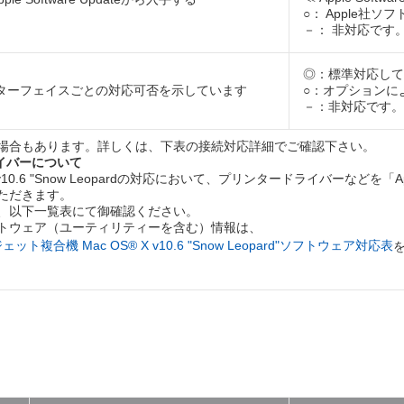
○： Apple社
－： 非対応です
◎：標準対応して
ターフェイスごとの対応可否を示しています
○：オプションに
－：非対応です。
場合もあります。詳しくは、下表の接続対応詳細でご確認下さい。
供ドライバーについて
.6 "Snow Leopardの対応において、プリンタードライバーなどを「Apple
ただきます。
、以下一覧表にて御確認ください。
トウェア（ユーティリティーを含む）情報は、
機 Mac OS® X v10.6 "Snow Leopard"ソフトウェア対応表