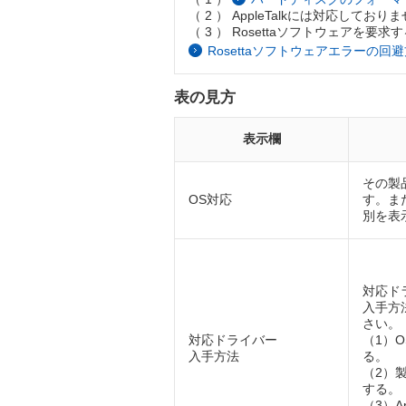
（ 2 ） AppleTalkには対応しており
（ 3 ） Rosettaソフトウェア
Rosettaソフトウェアエラーの回避方
表の見方
表示欄
その製
OS対応
す。ま
別を表
対応ド
入手方
さい。
対応ドライバー
（1）
入手方法
る。
（2）
する。
（3）Ap