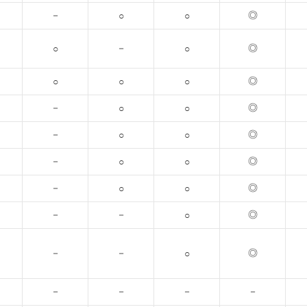
－
◎
○
○
－
◎
○
○
◎
○
○
○
－
◎
○
○
－
◎
○
○
－
◎
○
○
－
◎
○
○
－
－
◎
○
－
－
◎
○
－
－
－
－