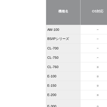
機種名
OS対応
－
AW-100
BS/IPシリーズ
－
－
CL-700
－
CL-750
CL-760
○
E-100
○
E-150
○
E-200
○
E-300
○