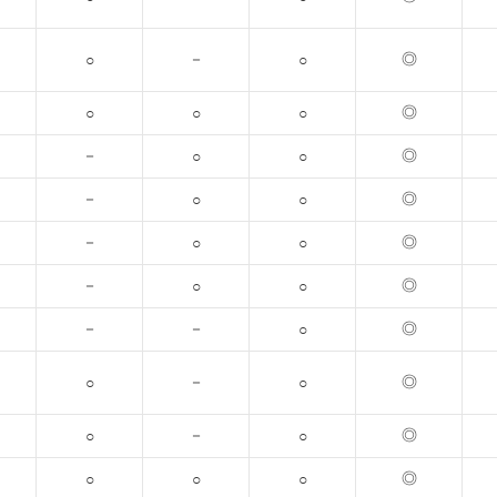
－
◎
○
○
◎
○
○
○
－
◎
○
○
－
◎
○
○
－
◎
○
○
－
◎
○
○
－
－
◎
○
－
◎
○
○
－
◎
○
○
◎
○
○
○