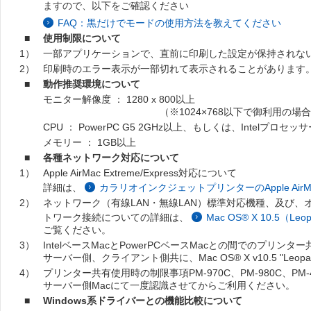
ますので、以下をご確認ください
FAQ：黒だけでモードの使用方法を教えてください
■
使用制限について
1）
一部アプリケーションで、直前に印刷した設定が保持されな
2）
印刷時のエラー表示が一部切れて表示されることがあります
■
動作推奨環境について
モニター解像度 ： 1280 x 800以上
（※1024×768以下で御利用の場合、使用環境
CPU ： PowerPC G5 2GHz以上、もしくは、Intelプロセ
メモリー ： 1GB以上
■
各種ネットワーク対応について
1）
Apple AirMac Extreme/Express対応について
詳細は、
カラリオインクジェットプリンターのApple AirMac 
2）
ネットワーク（有線LAN・無線LAN）標準対応機種、及び、オプ
トワーク接続についての詳細は、
Mac OS® X 10.
ご覧ください。
3）
IntelベースMacとPowerPCベースMacとの間でのプリン
サーバー側、クライアント側共に、Mac OS® X v10.5 "
4）
プリンター共有使用時の制限事項PM-970C、PM-980C、PM
サーバー側Macにて一度認識させてからご利用ください。
■
Windows系ドライバーとの機能比較について