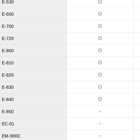
◎
E-530
◎
E-600
◎
E-700
◎
E-720
◎
E-800
◎
E-810
◎
E-820
◎
E-830
◎
E-840
－
E-850
－
EC-01
－
EM-900C