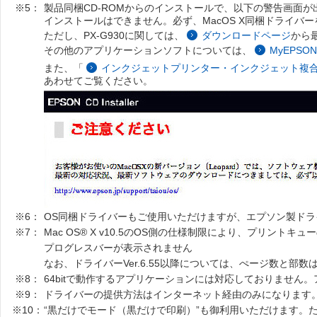
※5：
製品同梱CD-ROMからのインストールで、以下の警告画面が
インストールはできません。必ず、MacOS X同梱ドライバ
ただし、PX-G930に関しては、
ダウンロードページ
から
その他のアプリケーションソフトについては、
MyEPSON
また、「
インクジェットプリンター・インクジェット複合機 ソフト
あわせてご覧ください。
※6：
OS同梱ドライバーもご使用いただけますが、エプソン製ド
※7：
Mac OS® X v10.5のOS側の仕様制限により、プリント
プログレスバーが表示されません
なお、ドライバーVer.6.55以降については、ぺージ数と部
※8：
64bitで動作するアプリケーションには対応しておりません。
※9：
ドライバーの提供方法はインターネット経由のみになります
※10：
“黒だけでモード（黒だけで印刷）”も御利用いただけます。