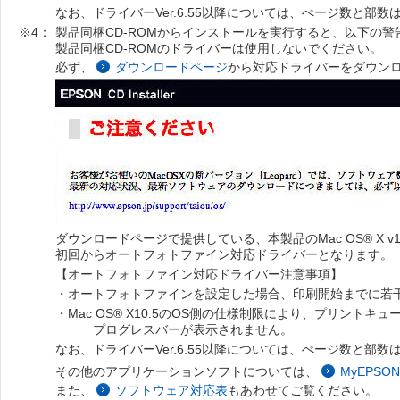
なお、ドライバーVer.6.55以降については、ぺージ数と部
※4：
製品同梱CD-ROMからインストールを実行すると、以下の
製品同梱CD-ROMのドライバーは使用しないでください。
必ず、
ダウンロードページ
から対応ドライバーをダウン
ダウンロードページで提供している、本製品のMac OS® X v10.
初回からオートフォトファイン対応ドライバーとなります。
【オートフォトファイン対応ドライバー注意事項】
・オートフォトファインを設定した場合、印刷開始までに若
・Mac OS® X10.5のOS側の仕様制限により、プリント
プログレスバーが表示されません。
なお、ドライバーVer.6.55以降については、ぺージ数と部
その他のアプリケーションソフトについては、
MyEPSON
また、
ソフトウェア対応表
もあわせてご覧ください。