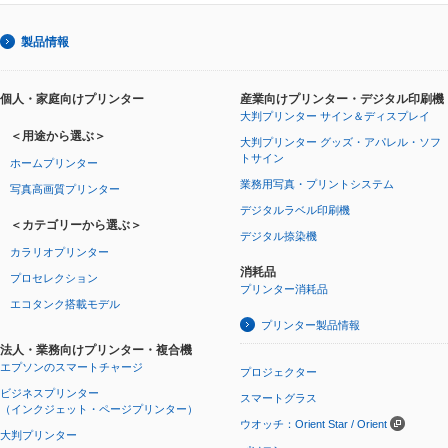
製品情報
個人・家庭向けプリンター
産業向けプリンター・デジタル印刷機
大判プリンター サイン＆ディスプレイ
＜用途から選ぶ＞
大判プリンター グッズ・アパレル・ソフ
トサイン
ホームプリンター
業務用写真・プリントシステム
写真高画質プリンター
デジタルラベル印刷機
＜カテゴリーから選ぶ＞
デジタル捺染機
カラリオプリンター
消耗品
プロセレクション
プリンター消耗品
エコタンク搭載モデル
プリンター製品情報
法人・業務向けプリンター・複合機
エプソンのスマートチャージ
プロジェクター
ビジネスプリンター
スマートグラス
（インクジェット・ページプリンター）
ウオッチ：Orient Star / Orient
大判プリンター