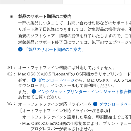
■
製品のサポート期限のご案内
一部の製品につきまして、お問い合わせ対応などのサポート
サポート終了日以降につきましては、対象製品の操作方法、
新規のソフトウェア、情報の提供を終了いたしますので、ご
対象製品とサポート終了日については、以下のウェブページ
「製品のサポート期限のご案内」
※1：
オートフォトファイン機能には対応しておりません。
※2：
Mac OS® X v10.5 "Leopard"の OS同梱カラリオプ
必ず、
ダウンロードページ
から、Mac OS® X v10.
ダウンロードし、インストールして御利用ください。
また、
インクジェットプリンター・インクジェット複合機 ソフトウェ
あわせてご覧ください。
※3：
オートフォトファイン対応ドライバーを
ダウンロードペ
【オートフォトファイン対応ドライバー注意事項】
・オートフォトファインを設定した場合、印刷開始までに若
・Mac OS® X10.5のOS側の仕様制限により、プリント
プログレスバーが表示されません。