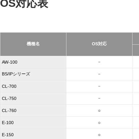
OS対応表
機種名
OS対応
－
AW-100
BS/IPシリーズ
－
－
CL-700
－
CL-750
CL-760
○
E-100
○
E-150
○