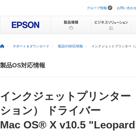
グループ情報
お問い合わ
ナ
ビ
ゲ
ー
シ
ョ
ン
を
サポート＆ダウンロード
製品OS対応情報
インクジェットプリンター（カラリオ
ス
キ
ッ
製品OS対応情報
プ
インクジェットプリンター（
ション） ドライバー
Mac OS® X v10.5 "Leopa