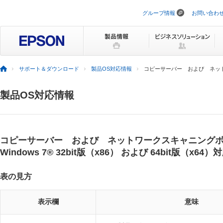
グループ情報
お問い合わ
ナ
ビ
ゲ
ー
シ
ョ
ン
サポート＆ダウンロード
製品OS対応情報
コピーサーバー および ネッ
を
ス
キ
製品OS対応情報
ッ
プ
コピーサーバー および ネットワークスキャニング
Windows 7® 32bit版（x86） および 64bit版（x64）
表の見方
表示欄
意味