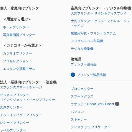
個人・家庭向けプリンター
産業向けプリンター・デジタル印刷機
大判プリンター サイン＆ディスプレイ
＜用途から選ぶ＞
大判プリンター グッズ・アパレル・ソフ
トサイン
ホームプリンター
業務用写真・プリントシステム
写真高画質プリンター
デジタルラベル印刷機
＜カテゴリーから選ぶ＞
デジタル捺染機
カラリオプリンター
消耗品
プロセレクション
プリンター消耗品
エコタンク搭載モデル
プリンター製品情報
法人・業務向けプリンター・複合機
エプソンのスマートチャージ
プロジェクター
ビジネスプリンター
スマートグラス
（インクジェット・ページプリンター）
ウオッチ：Orient Star / Orient
大判プリンター
パソコン
ドットインパクトプリンター
スキャナー
レシートプリンター
ディスク デュプリケーター
ラベルプリンター