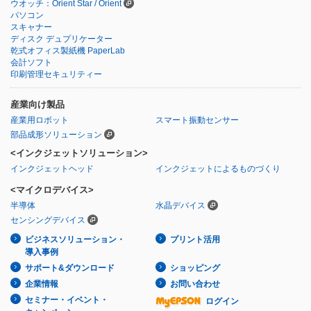
ウオッチ：Orient Star / Orient
パソコン
スキャナー
ディスク デュプリケーター
乾式オフィス製紙機 PaperLab
会計ソフト
印刷管理セキュリティー
産業向け製品
産業用ロボット
スマート振動センサー
部品成形ソリューション
<インクジェットソリューション>
インクジェットヘッド
インクジェットによるものづくり
<マイクロデバイス>
半導体
水晶デバイス
センシングデバイス
ビジネスソリューション・
プリント活用
導入事例
サポート&ダウンロード
ショッピング
企業情報
お問い合わせ
セミナー・イベント・
ログイン