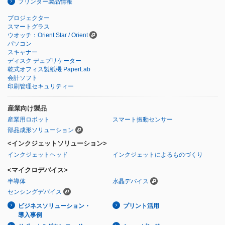
プリンター製品情報
プロジェクター
スマートグラス
ウオッチ：Orient Star / Orient
パソコン
スキャナー
ディスク デュプリケーター
乾式オフィス製紙機 PaperLab
会計ソフト
印刷管理セキュリティー
産業向け製品
産業用ロボット
スマート振動センサー
部品成形ソリューション
<インクジェットソリューション>
インクジェットヘッド
インクジェットによるものづくり
<マイクロデバイス>
半導体
水晶デバイス
センシングデバイス
ビジネスソリューション・
プリント活用
導入事例