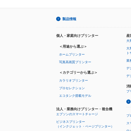
製品情報
個人・家庭向けプリンター
産
大
＜用途から選ぶ＞
大
ト
ホームプリンター
業
写真高画質プリンター
デ
＜カテゴリーから選ぶ＞
デ
カラリオプリンター
消
プロセレクション
プ
エコタンク搭載モデル
法人・業務向けプリンター・複合機
エプソンのスマートチャージ
プ
ビジネスプリンター
ス
（インクジェット・ページプリンター）
ウオ