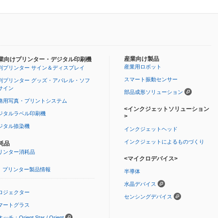
産業向け製品
業向けプリンター・デジタル印刷機
産業用ロボット
判プリンター サイン＆ディスプレイ
スマート振動センサー
判プリンター グッズ・アパレル・ソフ
サイン
部品成形ソリューション
務用写真・プリントシステム
<インクジェットソリューション
ジタルラベル印刷機
>
ジタル捺染機
インクジェットヘッド
インクジェットによるものづくり
耗品
リンター消耗品
<マイクロデバイス>
プリンター製品情報
半導体
水晶デバイス
ロジェクター
センシングデバイス
マートグラス
ッチ：Orient Star / Orient