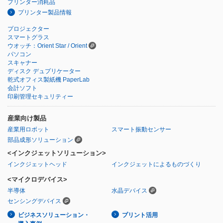
プリンター消耗品
プリンター製品情報
プロジェクター
スマートグラス
ウオッチ：Orient Star / Orient
パソコン
スキャナー
ディスク デュプリケーター
乾式オフィス製紙機 PaperLab
会計ソフト
印刷管理セキュリティー
産業向け製品
産業用ロボット
スマート振動センサー
部品成形ソリューション
<インクジェットソリューション>
インクジェットヘッド
インクジェットによるものづくり
<マイクロデバイス>
半導体
水晶デバイス
センシングデバイス
ビジネスソリューション・
プリント活用