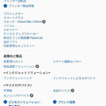
プリンター消耗品
プリンター製品情報
プロジェクター
スマートグラス
ウオッチ：Orient Star / Orient
パソコン
スキャナー
ディスク デュプリケーター
乾式オフィス製紙機 PaperLab
会計ソフト
印刷管理セキュリティー
産業向け製品
産業用ロボット
スマート振動センサー
部品成形ソリューション
<インクジェットソリューション>
インクジェットヘッド
インクジェットによるものづくり
<マイクロデバイス>
半導体
水晶デバイス
センシングデバイス
ビジネスソリューション・
プリント活用