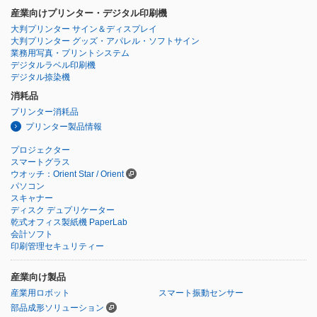
産業向けプリンター・デジタル印刷機
大判プリンター サイン＆ディスプレイ
大判プリンター グッズ・アパレル・ソフトサイン
業務用写真・プリントシステム
デジタルラベル印刷機
デジタル捺染機
消耗品
プリンター消耗品
プリンター製品情報
プロジェクター
スマートグラス
ウオッチ：Orient Star / Orient
パソコン
スキャナー
ディスク デュプリケーター
乾式オフィス製紙機 PaperLab
会計ソフト
印刷管理セキュリティー
産業向け製品
産業用ロボット
スマート振動センサー
部品成形ソリューション