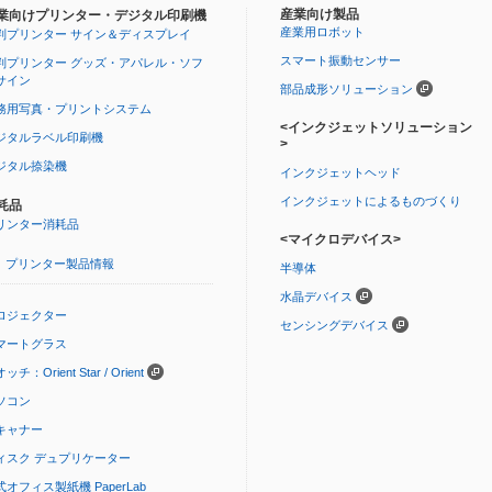
産業向け製品
業向けプリンター・デジタル印刷機
産業用ロボット
判プリンター サイン＆ディスプレイ
スマート振動センサー
判プリンター グッズ・アパレル・ソフ
サイン
部品成形ソリューション
務用写真・プリントシステム
<インクジェットソリューション
ジタルラベル印刷機
>
ジタル捺染機
インクジェットヘッド
インクジェットによるものづくり
耗品
リンター消耗品
<マイクロデバイス>
プリンター製品情報
半導体
水晶デバイス
ロジェクター
センシングデバイス
マートグラス
ッチ：Orient Star / Orient
ソコン
キャナー
ィスク デュプリケーター
式オフィス製紙機 PaperLab