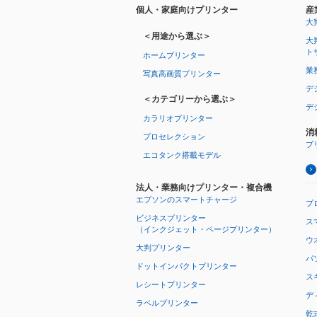
個人・家庭向けプリンター
産
大
＜用途から選ぶ＞
大
ト
ホームプリンター
業
写真高画質プリンター
デ
＜カテゴリーから選ぶ＞
デ
カラリオプリンター
消
プロセレクション
プ
エコタンク搭載モデル
法人・業務向けプリンター・複合機
エプソンのスマートチャージ
プ
ビジネスプリンター
ス
（インクジェット・ページプリンター）
ウオ
大判プリンター
パ
ドットインパクトプリンター
ス
レシートプリンター
デ
ラベルプリンター
乾