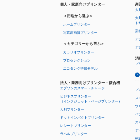
個人・家庭向けプリンター
産
大
＜用途から選ぶ＞
大
ト
ホームプリンター
業
写真高画質プリンター
デ
＜カテゴリーから選ぶ＞
デ
カラリオプリンター
消
プロセレクション
プ
エコタンク搭載モデル
法人・業務向けプリンター・複合機
エプソンのスマートチャージ
プ
ビジネスプリンター
ス
（インクジェット・ページプリンター）
ウオ
大判プリンター
パ
ドットインパクトプリンター
ス
レシートプリンター
デ
ラベルプリンター
乾