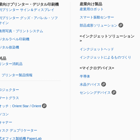
産業向け製品
業向けプリンター・デジタル印刷機
産業用ロボット
判プリンター サイン＆ディスプレイ
スマート振動センサー
判プリンター グッズ・アパレル・ソフ
サイン
部品成形ソリューション
務用写真・プリントシステム
<インクジェットソリューション
ジタルラベル印刷機
>
ジタル捺染機
インクジェットヘッド
インクジェットによるものづくり
耗品
リンター消耗品
<マイクロデバイス>
プリンター製品情報
半導体
水晶デバイス
ロジェクター
センシングデバイス
マートグラス
ッチ：Orient Star / Orient
ソコン
キャナー
ィスク デュプリケーター
式オフィス製紙機 PaperLab