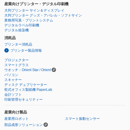
産業向けプリンター・デジタル印刷機
大判プリンター サイン＆ディスプレイ
大判プリンター グッズ・アパレル・ソフトサイン
業務用写真・プリントシステム
デジタルラベル印刷機
デジタル捺染機
消耗品
プリンター消耗品
プリンター製品情報
プロジェクター
スマートグラス
ウオッチ：Orient Star / Orient
パソコン
スキャナー
ディスク デュプリケーター
乾式オフィス製紙機 PaperLab
会計ソフト
印刷管理セキュリティー
産業向け製品
産業用ロボット
スマート振動センサー
部品成形ソリューション