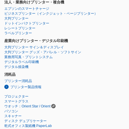
法人・業務向けプリンター・複合機
エプソンのスマートチャージ
ビジネスプリンター
（インクジェット・ページプリンター）
大判プリンター
ドットインパクトプリンター
レシートプリンター
ラベルプリンター
産業向けプリンター・デジタル印刷機
大判プリンター サイン＆ディスプレイ
大判プリンター グッズ・アパレル・ソフトサイン
業務用写真・プリントシステム
デジタルラベル印刷機
デジタル捺染機
消耗品
プリンター消耗品
プリンター製品情報
プロジェクター
スマートグラス
ウオッチ：Orient Star / Orient
パソコン
スキャナー
ディスク デュプリケーター
乾式オフィス製紙機 PaperLab