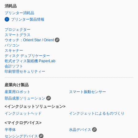
消耗品
プリンター消耗品
プリンター製品情報
プロジェクター
スマートグラス
ウオッチ：Orient Star / Orient
パソコン
スキャナー
ディスク デュプリケーター
乾式オフィス製紙機 PaperLab
会計ソフト
印刷管理セキュリティー
産業向け製品
産業用ロボット
スマート振動センサー
部品成形ソリューション
<インクジェットソリューション>
インクジェットヘッド
インクジェットによるものづくり
<マイクロデバイス>
半導体
水晶デバイス
センシングデバイス