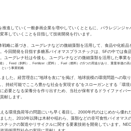
を推進していく一般参画企業を増やしていくとともに、パラレジンジャ
に変革していくことを目指して技術開発を行います。
本戦略に基づき、ユーグレナなどの微細藻類を活用して、食品や化粧品
今回開発を目指す多糖系バイオマスプラスチックは、5Fの中では食品に
。ユーグレナ社は今後も、ユーグレナなどの微細藻類を活用した事業を
繊維）、Feed（飼料）、Fertilizer（肥料）、Fuel（燃料）の5つの用途があり、重
、という事業戦略
ました。経営理念に"地球を友に"を掲げ、地球規模の環境問題への取り組み
し、持続可能でこころ豊かな社会を実現する"をスローガンとする「環境ビ
に必要となる栄養分を作り出すため、当社が保有するドライファイバー
貢献します。
抱える環境負荷等の問題にいち早く着目し、2000年代のはじめから優
ました。2010年以降は木材や稲わら、藻類などの非可食性バイオマス
スチックの製造やリサイクルに関する要素技術を開発しています。NE
資源循環型社会の実現に貢献します。