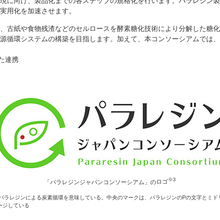
現に向け、製品化までの各ステップの規格化を行います。パラレジン製
実用化を加速させます。
、古紙や食物残渣などのセルロースを酵素糖化技術により分解した糖化
源循環システムの構築を目指します。加えて、本コンソーシアムでは、
た連携
※3
「パラレジンジャパンコンソーシアム」の
ロゴ
り、パラレジンによる炭素循環を意味している。中央のマークは、パラレジンのPの文字とミ
ージしている