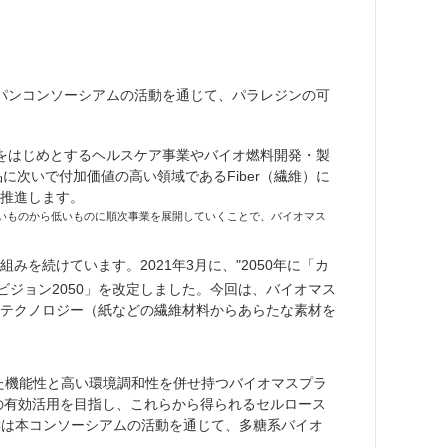
パンコンソーシアムの活動を通じて、パラレジンの可
をはじめとするヘルスケア事業やバイオ燃料開発・製
次いで付加価値の高い領域であるFiber（繊維）に
推進します。
量単価の高いものから低いものに順次事業を展開していくことで、バイオマス
を続けています。2021年3月に、"2050年に「カ
ジョン2050」を改定しました。今回は、バイオマス
テクノロジー（紙などの繊維材料からあらたな素材を
れた機能性と高い環境調和性を併せ持つバイオマスプラ
の有効活用を目指し、これらから得られるセルロース
Cは本コンソーシアムの活動を通じて、多糖系バイオ