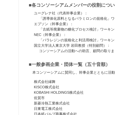
■各コンソーシアムメンバーの役割につい
ユーグレナ社（代表幹事企業）：
「誘導体化原料となるパラミロンの規格化」ワ
エプソン（幹事企業）：
「古紙等廃棄物の糖化プロセス検討」ワーキン
NEC（幹事企業）：
「パラレジンの規格化と利活用検討」ワーキン
国立大学法人東京大学 岩田教授（特別顧問）：
コンソーシアムの活動への助言、顧問の取りま
■一般参画企業・団体一覧（五十音順）
本コンソーシアムに賛同し、幹事企業とともに活
株式会社縁舞
KISCO株式会社
KOBASHI HOLDINGS株式会社
佐賀市
新菱冷熱工業株式会社
日東電工株式会社
日本紙パルプ商事株式会社