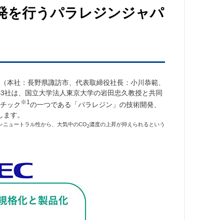
発を行うパラレジンジャパ
（本社：長野県諏訪市、代表取締役社長：小川恭範、
の3社は、国立大学法人東京大学の岩田忠久教授と共同
※1
チック
の一つである「パラレジン」の技術開発、
します。
ンニュートラル性から、大気中のCO
濃度の上昇が抑えられるという
2