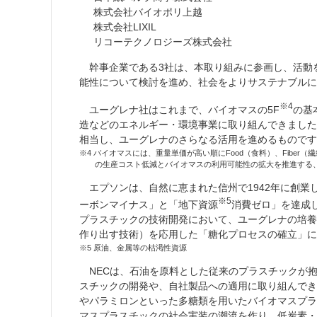
株式会社バイオポリ上越
株式会社LIXIL
リコーテクノロジーズ株式会社
幹事企業である3社は、本取り組みに参画し、活動
能性について検討を進め、社会をよりサステナブル
※4
ユーグレナ社はこれまで、バイオマスの
5F
の基
造などのエネルギー・環境事業に取り組んできました。
相当し、ユーグレナのさらなる活用を進めるものです
※4 バイオマスには、重量単価が高い順にFood（食料）、Fiber（
の生産コスト低減とバイオマスの利用可能性の拡大を推進する
エプソンは、自然に恵まれた信州で1942年に創業し
※5
ーボンマイナス」と「地下
資源
消費ゼロ」を達成
プラスチックの技術開発において、ユーグレナの培養
作り出す技術）を応用した「糖化プロセスの確立」に
※5 原油、金属等の枯渇性資源
NECは、石油を原料とした従来のプラスチックが
スチックの開発や、自社製品への適用に取り組んでき
やパラミロンといった多糖類を用いたバイオマスプラ
マスプラスチックの社会実装の潮流を作り、低炭素・