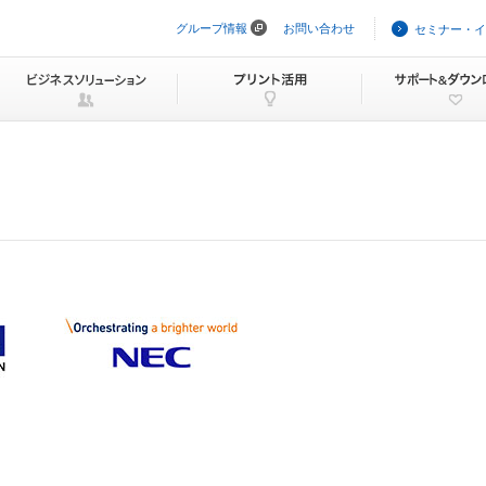
グループ情報
お問い合わせ
セミナー・イ
ナ
ビ
ゲ
ー
シ
ョ
ン
を
ス
キ
ッ
プ