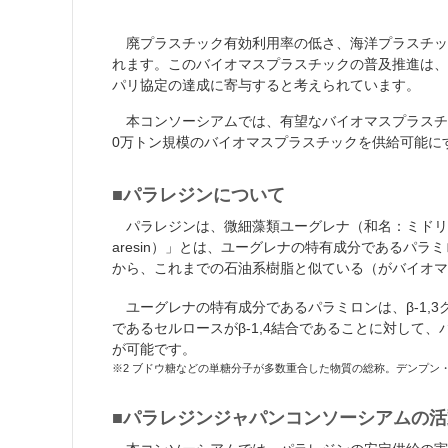
廃プラスチック有効利用率の低さ、海洋プラスチッ
れます。このバイオマスプラスチックの普及推進は、
パリ協定の達成に寄与すると考えられています。
本コンソーシアムでは、有望なバイオマスプラスチ
0万トン規模のバイオマスプラスチックを供給可能に
■パラレジンについて
パラレジンは、微細藻類ユーグレナ（和名：ミドリ
aresin）」とは、ユーグレナの特有成分であるパラミ
から、これまでの石油系樹脂と似ている（がバイオマ
ユーグレナの特有成分であるパラミロンは、β-1,3
であるセルロースがβ-1,4結合であることに対して
が可能です。
※2 ブドウ糖などの単糖分子が多数重合した物質の総称。デンプ
■パラレジンジャパンコンソーシアムの活