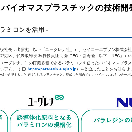
たバイオマスプラスチックの技術開
ラミロンを活用 -
役社長：出雲充、以下「ユーグレナ社」）、セイコーエプソン株式会社
港区、代表取締役 執行役員社長 兼 CEO：新野隆、以下「NEC」）
ユーグレナ」）の貯蔵多糖であるパラミロンを使った
バイオマスプラス
シアム」（
https://pararesin.euglab.jp
）を設立したことをお知らせ
合成・処理することで得られるプラスチック。焼却した場合でも、バイオマスのもつカーボ