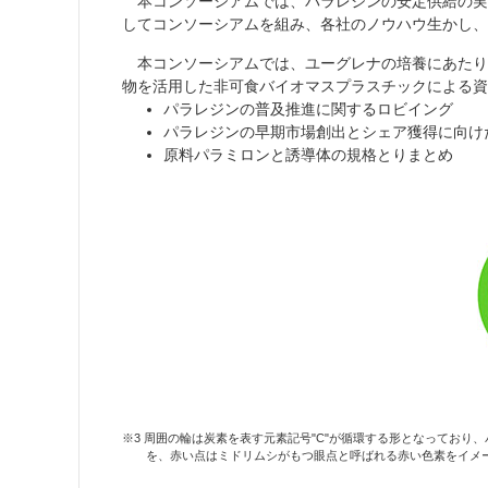
本コンソーシアムでは、パラレジンの安定供給の実
してコンソーシアムを組み、各社のノウハウ生かし、
本コンソーシアムでは、ユーグレナの培養にあたり
物を活用した非可食バイオマスプラスチックによる資
パラレジンの普及推進に関するロビイング
パラレジンの早期市場創出とシェア獲得に向け
原料パラミロンと誘導体の規格とりまとめ
※3 周囲の輪は炭素を表す元素記号"C"が循環する形となってお
を、赤い点はミドリムシがもつ眼点と呼ばれる赤い色素をイメ