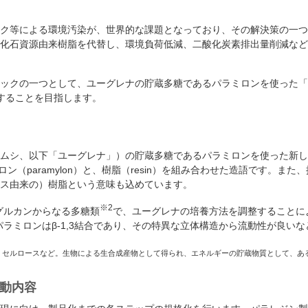
ク等による環境汚染が、世界的な課題となっており、その解決策の一つ
化石資源由来樹脂を代替し、環境負荷低減、二酸化炭素排出量削減など
ックの一つとして、ユーグレナの貯蔵多糖であるパラミロンを使った「パ
することを目指します。
ムシ、以下「ユーグレナ」）の貯蔵多糖であるパラミロンを使った新しい
ロン（paramylon）と、樹脂（resin）を組み合わせた造語です。また
ス由来の）樹脂という意味も込めています。
※2
グルカンからなる
多糖類
で、ユーグレナの培養方法を調整することに
、パラミロンはβ-1,3結合であり、その特異な立体構造から流動性が良
ン・セルロースなど。生物による生合成産物として得られ、エネルギーの貯蔵物質として、あ
動内容