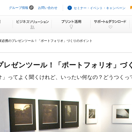
グループ情報
お問い合わせ
セミナー・イベント・キャンペーン
ナ
ビ
ゲ
ー
シ
ョ
ン
家必携のプレゼンツール！「ポートフォリオ」づくりのポイント
を
ス
キ
ッ
プ
プレゼンツール！
「ポートフォリオ」づ
オ」ってよく聞くけれど、
いったい何なの？どうつくっ