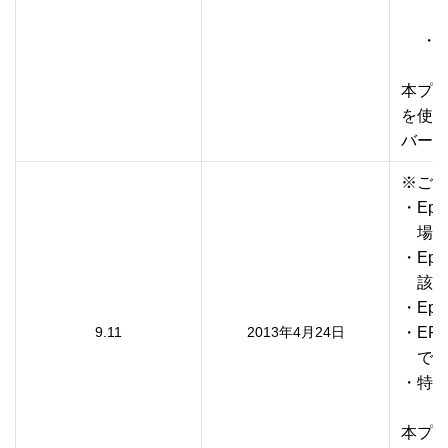
　　　
　 ・
本プリ
を使用
※ご利
・Eps
　場合
・Eps
　該当
・Eps
9.11
2013年4月24日
・EP-7
　で、
・特定
本プリ