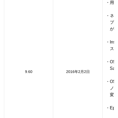
・用紙サ
・ネッ
　プ
　があ
・In
　ステ
・OS
　Sa
9.60
2016年2月2日
・OS
　ノ
　変更
・Eps