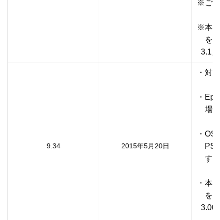
※ご利
※本プ
　を使
・対応O
・Ep
　場合
・OS 
9.34
2015年5月20日
　PSD
　する
・本プ
　を使
  3