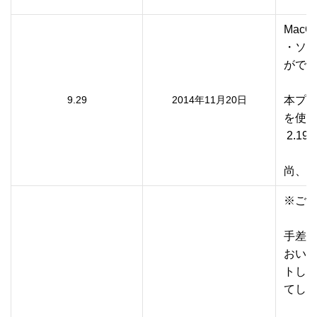
Mac
・ソフ
ができ
9.29
2014年11月20日
本プリ
を使用
 2.
尚、
※ご利
手差し
おいて
トして
てしま