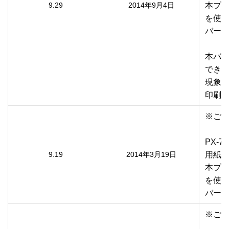
9.29
2014年9月4日
本プリ
を使用
バージ
本バー
できな
現象が
印刷
※ご利
PX-
9.19
2014年3月19日
用紙サ
本プリ
を使用
バージ
※ご利