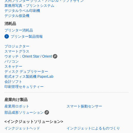
大判プリンター グッズ・アパレル・ソフトサイン
業務用写真・プリントシステム
デジタルラベル印刷機
デジタル捺染機
消耗品
プリンター消耗品
プリンター製品情報
プロジェクター
スマートグラス
ウオッチ：Orient Star / Orient
パソコン
スキャナー
ディスク デュプリケーター
乾式オフィス製紙機 PaperLab
会計ソフト
印刷管理セキュリティー
産業向け製品
産業用ロボット
スマート振動センサー
部品成形ソリューション
<インクジェットソリューション>
インクジェットヘッド
インクジェットによるものづくり