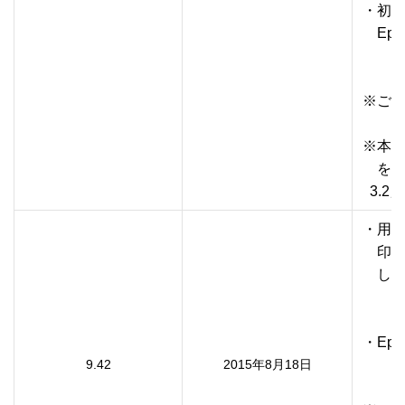
・初
　Eps
※ご利
※本プ
　を使
・用紙
　印刷
　しま
・Eps
9.42
2015年8月18日