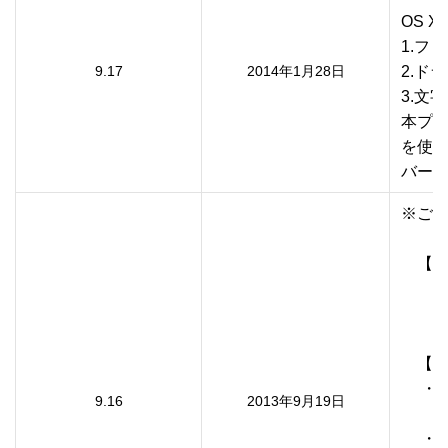
OS 
1.フ
9.17
2014年1月28日
2.ド
3.文
本プリ
を使用
バージ
※ご利
　【対
　　E-3
　　EP-
　【不
　 ・
9.16
2013年9月19日
　　　
　 ・E