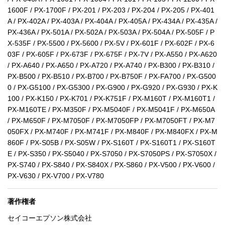
1600F / PX-1700F / PX-201 / PX-203 / PX-204 / PX-205 / PX-401
A / PX-402A / PX-403A / PX-404A / PX-405A / PX-434A / PX-435A /
PX-436A / PX-501A / PX-502A / PX-503A / PX-504A / PX-505F / P
X-535F / PX-5500 / PX-5600 / PX-5V / PX-601F / PX-602F / PX-6
03F / PX-605F / PX-673F / PX-675F / PX-7V / PX-A550 / PX-A620
/ PX-A640 / PX-A650 / PX-A720 / PX-A740 / PX-B300 / PX-B310 /
PX-B500 / PX-B510 / PX-B700 / PX-B750F / PX-FA700 / PX-G500
0 / PX-G5100 / PX-G5300 / PX-G900 / PX-G920 / PX-G930 / PX-K
100 / PX-K150 / PX-K701 / PX-K751F / PX-M160T / PX-M160T1 /
PX-M160TE / PX-M350F / PX-M5040F / PX-M5041F / PX-M650A
/ PX-M650F / PX-M7050F / PX-M7050FP / PX-M7050FT / PX-M7
050FX / PX-M740F / PX-M741F / PX-M840F / PX-M840FX / PX-M
860F / PX-S05B / PX-S05W / PX-S160T / PX-S160T1 / PX-S160T
E / PX-S350 / PX-S5040 / PX-S7050 / PX-S7050PS / PX-S7050X /
PX-S740 / PX-S840 / PX-S840X / PX-S860 / PX-V500 / PX-V600 /
PX-V630 / PX-V700 / PX-V780
著作権者
セイコーエプソン株式会社