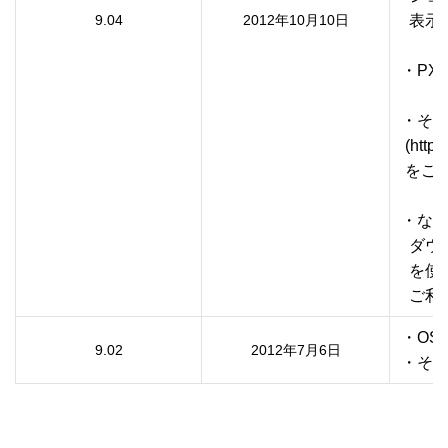
9.04
2012年10月10日
  表
・PX
・その
 (http
 をご
・なお
  ダ
  を
  ご
・OS 
9.02
2012年7月6日
・そ