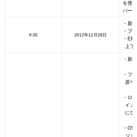
を使用
・新機
・プリ
9.05
2012年12月28日
・EP-
  上
・新機
・フチ
  原
・ロー
  イ
  に
・OS 
  ジ