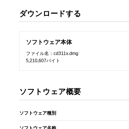
ダウンロードする
ソフトウェアのサポート 

・本サーバでは、ユーザーサポートは行いません
　いたします。ファイル解凍後に必ずドキュメント
ソフトウェア本体
ソフトウェアの保証範囲 

・ソフトウェアのダウンロード・導入はお客様の
ファイル名：cd311x.dmg
・ソフトウェアは、予告せず改良、変更することが
5,210,607バイト
著作権者 

配布ソフトウェアの著作権は、特に記載のある
ソフトウェア概要
ソフトウェア種別
ソフトウェア名称