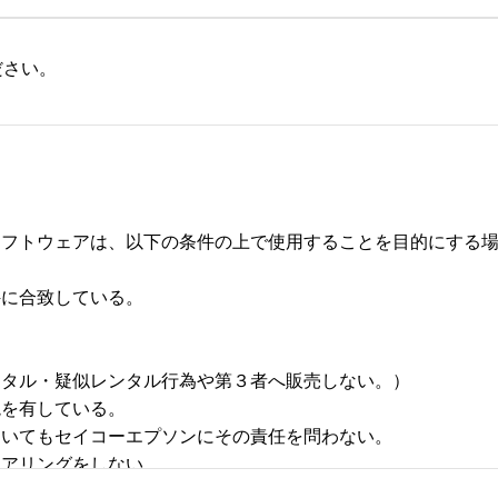
ださい。
フトウェアは、以下の条件の上で使用することを目的にする場合
合致している。 



タル・疑似レンタル行為や第３者へ販売しない。） 

有している。 

いてもセイコーエプソンにその責任を問わない。 

リングをしない。 
