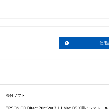
。搭載ソフトウェアについてのお問い合わせは、最寄りのイン
ファイルをお読み下さい。 

責任において行っていただきます。 

使用
あります。 

ものを除きセイコーエプソン株式会社に帰属します。
添付ソフト
EPSON CD Direct Print Ver.3.1.1 Mac OS X用イン