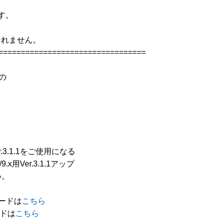
。

なれません。

=================================

の

Ver.3.1.1をご使用になる

x用Ver.3.1.1アップ

。

ロードは
こちら
ードは
こちら