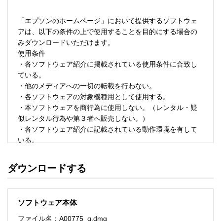
「エプソンのホームページ」において提供するソフトウェ
アは、以下の条件の上で使用することを目的にする場合の
みダウンロードいただけます。 

使用条件 

・各ソフトウェア紹介に掲載されている使用条件に合致し
ている。 

・他のメディアへの一切の転載を行わない。 

・各ソフトウェアの対象機種用として使用する。 

・本ソフトウェアを商行為に使用しない。（レンタル・疑
似レンタル行為や第３者へ販売しない。） 

・各ソフトウェア紹介に記載されている動作環境を有して
いる。 

・本ソフトウェアにより生じたいかなる損害についてもセ
イコーエプソンにその責任を問わない。 

ダウンロードする
・ソフトウェアを改変、またはリバースエンジニアリング
をしない。 

・日本国内のみで使用する。 

ソフトウェア本体
ソフトウェアのサポート 

ファイル名：A00775_q.dmg