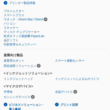
プリンター製品情報
プロジェクター
スマートグラス
ウオッチ：Orient Star / Orient
パソコン
スキャナー
ディスク デュプリケーター
乾式オフィス製紙機 PaperLab
会計ソフト
印刷管理セキュリティー
産業向け製品
産業用ロボット
スマート振動センサー
部品成形ソリューション
<インクジェットソリューション>
インクジェットヘッド
インクジェットによるものづくり
<マイクロデバイス>
半導体
水晶デバイス
センシングデバイス
ビジネスソリューション・
プリント活用
導入事例