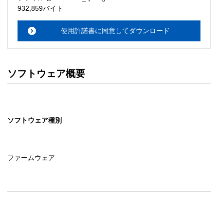
・本サーバでは、ユーザーサポートは行いません。搭載ソ
932,859バイト
フトウェアについてのお問い合わせは、最寄りのインフォ
メーションセンターまでお願い

使用許諾書に同意してダウンロード
　いたします。ファイル解凍後に必ずドキュメントファイ
ルをお読み下さい。 

ソフトウェアの保証範囲 

ソフトウェア概要
・ソフトウェアのダウンロード・導入はお客様の責任にお
いて行っていただきます。 

・ソフトウェアは、予告せず改良、変更することがありま
す。 

ソフトウェア種別
著作権者 

配布ソフトウェアの著作権は、特に記載のあるものを除き
セイコーエプソン株式会社に帰属します。
ファームウェア