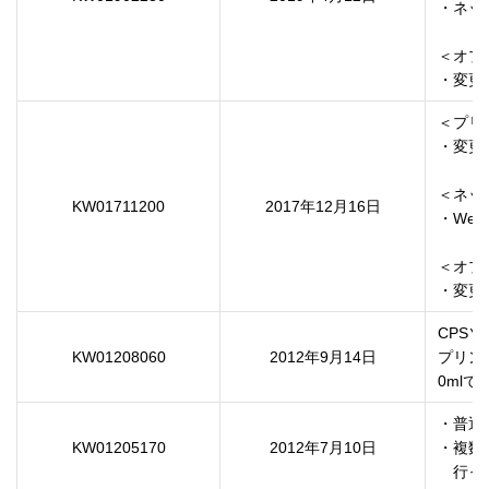
・ネッ
＜オプ
・変更
＜プリ
・変更な
＜ネッ
KW01711200
2017年12月16日
・Web
＜オプ
CPSソ
KW01208060
2012年9月14日
プリン
0ml
・普通
KW01205170
2012年7月10日
・複数