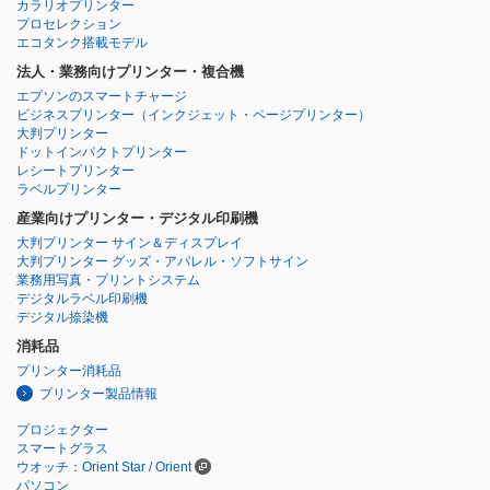
カラリオプリンター
プロセレクション
エコタンク搭載モデル
法人・業務向けプリンター・複合機
エプソンのスマートチャージ
ビジネスプリンター
（インクジェット・ページプリンター）
大判プリンター
ドットインパクトプリンター
レシートプリンター
ラベルプリンター
産業向けプリンター・デジタル印刷機
大判プリンター サイン＆ディスプレイ
大判プリンター グッズ・アパレル・ソフトサイン
業務用写真・プリントシステム
デジタルラベル印刷機
デジタル捺染機
消耗品
プリンター消耗品
プリンター製品情報
プロジェクター
スマートグラス
ウオッチ：Orient Star / Orient
パソコン