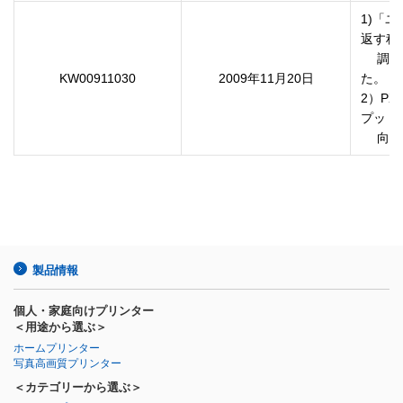
1)「
返す程

　 調
KW00911030
2009年11月20日
た。　

2）PX
プットを
製品情報
個人・家庭向けプリンター
＜用途から選ぶ＞
ホームプリンター
写真高画質プリンター
＜カテゴリーから選ぶ＞