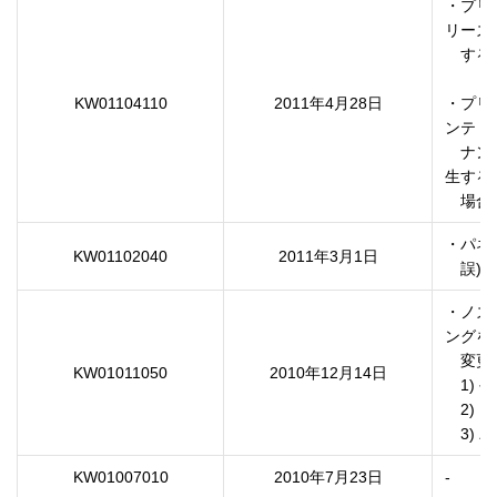
・プリ
リーズ

　する
KW01104110
2011年4月28日
・プリ
ンテ

　ナン
生する

・パネ
KW01102040
2011年3月1日
・ノズ
ングを

　変更
KW01011050
2010年12月14日
　1)
　2)
KW01007010
2010年7月23日
-