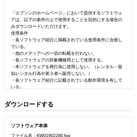
「エプソンのホームページ」において提供するソフトウェ
アは、以下の条件の上で使用することを目的にする場合の
みダウンロードいただけます。 

使用条件 

・各ソフトウェア紹介に掲載されている使用条件に合致し
ている。 

・他のメディアへの一切の転載を行わない。 

・各ソフトウェアの対象機種用として使用する。 

・本ソフトウェアを商行為に使用しない。（レンタル・疑
似レンタル行為や第３者へ販売しない。） 

・各ソフトウェア紹介に記載されている動作環境を有して
いる。 

・本ソフトウェアにより生じたいかなる損害についてもセ
イコーエプソンにその責任を問わない。 

ダウンロードする
・ソフトウェアを改変、またはリバースエンジニアリング
をしない。 

・日本国内のみで使用する。 

ソフトウェア本体
ソフトウェアのサポート 

ファイル名：KW01902280.fpg