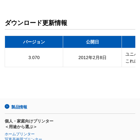
ダウンロード更新情報
バージョン
公開日
ユニバ
3.070
2012年2月8日
製品情報
個人・家庭向けプリンター
＜用途から選ぶ＞
ホームプリンター
写真高画質プリンター