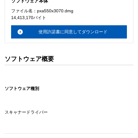
ソフトウェア本体
ソフトウェアのサポート 

ファイル名：pxa550x3070.dmg
・本サーバでは、ユーザーサポートは行いません。搭載ソ
14,413,170バイト
フトウェアについてのお問い合わせは、最寄りのインフォ
メーションセンターまでお願い

使用許諾書に同意してダウンロード
　いたします。ファイル解凍後に必ずドキュメントファイ
ルをお読み下さい。 

ソフトウェアの保証範囲 

ソフトウェア概要
・ソフトウェアのダウンロード・導入はお客様の責任にお
いて行っていただきます。 

・ソフトウェアは、予告せず改良、変更することがありま
す。 

ソフトウェア種別
著作権者 

配布ソフトウェアの著作権は、特に記載のあるものを除き
セイコーエプソン株式会社に帰属します。
スキャナードライバー