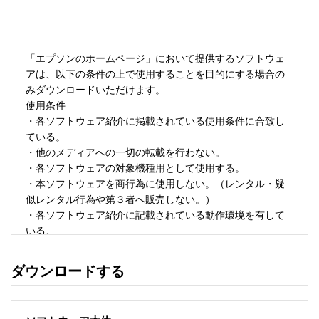
「エプソンのホームページ」において提供するソフトウェ
アは、以下の条件の上で使用することを目的にする場合の
みダウンロードいただけます。 

使用条件 

・各ソフトウェア紹介に掲載されている使用条件に合致し
ている。 

・他のメディアへの一切の転載を行わない。 

・各ソフトウェアの対象機種用として使用する。 

・本ソフトウェアを商行為に使用しない。（レンタル・疑
似レンタル行為や第３者へ販売しない。） 

・各ソフトウェア紹介に記載されている動作環境を有して
いる。 

・本ソフトウェアにより生じたいかなる損害についてもセ
イコーエプソンにその責任を問わない。 

ダウンロードする
・ソフトウェアを改変、またはリバースエンジニアリング
をしない。 

・日本国内のみで使用する。 
