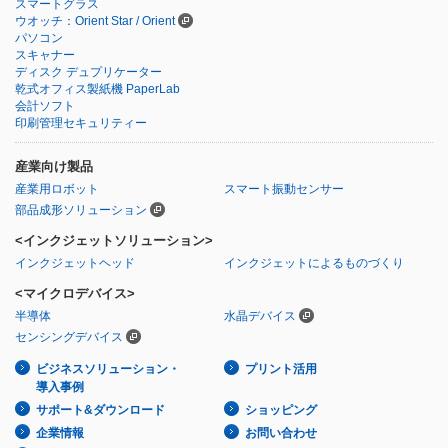
スマートグラス
ウオッチ：Orient Star / Orient
パソコン
スキャナー
ディスク デュプリケーター
乾式オフィス製紙機 PaperLab
会計ソフト
印刷管理セキュリティー
産業向け製品
産業用ロボット
スマート振動センサー
部品成形ソリューション
<インクジェットソリューション>
インクジェットヘッド
インクジェットによるものづくり
<マイクロデバイス>
半導体
水晶デバイス
センシングデバイス
ビジネスソリューション・
プリント活用
導入事例
サポート&ダウンロード
ショッピング
企業情報
お問い合わせ