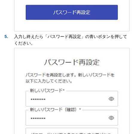
5
入力し終えたら「パスワード再設定」の青いボタンを押して
ください。