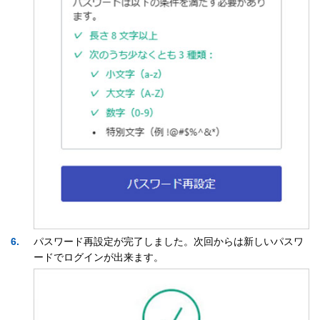
6
パスワード再設定が完了しました。次回からは新しいパスワ
ードでログインが出来ます。