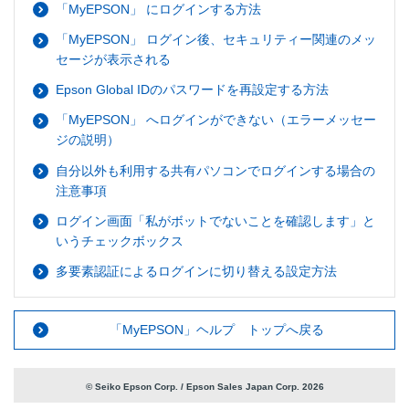
「MyEPSON」 にログインする方法
「MyEPSON」 ログイン後、セキュリティー関連のメッ
セージが表示される
Epson Global IDのパスワードを再設定する方法
「MyEPSON」 へログインができない（エラーメッセー
ジの説明）
自分以外も利用する共有パソコンでログインする場合の
注意事項
ログイン画面「私がボットでないことを確認します」と
いうチェックボックス
多要素認証によるログインに切り替える設定方法
「MyEPSON」ヘルプ トップへ戻る
© Seiko Epson Corp. / Epson Sales Japan Corp.
2026