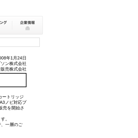
008年1月24日
プソン株式会社
ン販売株式会社
カートリッジ
A3ノビ対応プ
り販売を開始さ
ます。
で、一層のご