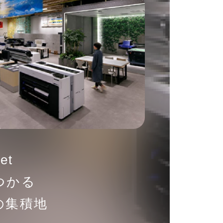
et
つかる
の集積地