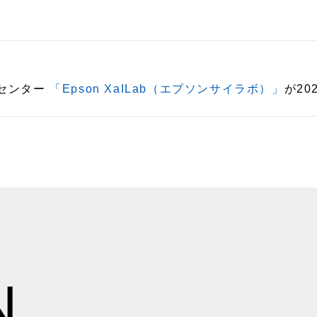
ンセンター
「Epson XaILab（エプソンサイラボ）」
が20
N