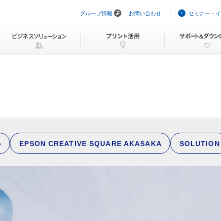
グループ情報
お問い合わせ
セミナー・イ
ナ
ビ
ゲ
ー
シ
ョ
ン
を
ス
キ
ッ
プ
b
EPSON CREATIVE SQUARE AKASAKA
SOLUTION