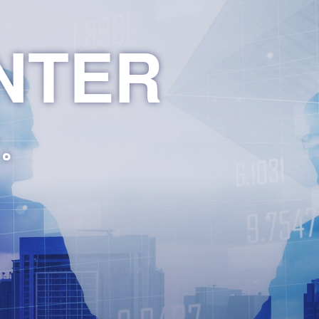
NTER
。