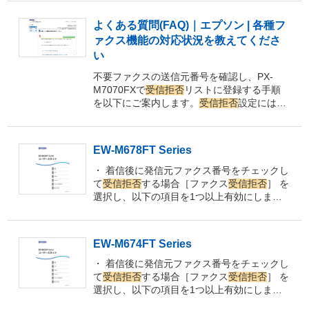
よくある質問(FAQ)｜エプソン | 各種フ
ァクス機能の対応状況を教えてくださ
い
不要ファクスの送信元番号を確認し、PX-
M7070FXで
受信拒否
リストに登録する手順
を以下にご案内します。
受信拒否
設定には、
ナンバーディスプレイ機能を利用します。
以
上で、ファクスの
受信拒否
設定は完了です。
「拒否番号リスト」を活用いただくことで、
EW-M678FT Series
不要なファクスの
受信拒否
設定ができます。
・ 着信後に発信元ファクス番号をチェックし
て
受信拒否
する場合［ファクス
受信拒否
］ を
選択し、以下の項目を1つ以上有効にしま
す。・拒否番号リスト：拒否番号リストに載
っている番号の
受信
を
拒否
します。
・ ファク
ス
受信拒否
着信後に発信元ファクス番号を確
EW-M674FT Series
認して
受信拒否
します。 1. プリンターの操
作パネルで［設定］を選択します。 2.
また
・ 着信後に発信元ファクス番号をチェックし
は、［設定］-［本体設定］-［ファクス設
て
受信拒否
する場合［ファクス
受信拒否
］ を
定］-［基本設定］-［着信・ファクス
受信拒
選択し、以下の項目を1つ以上有効にしま
否
］-［ファクス
受信拒否
］で、［非通知］を
す。・拒否番号リスト：拒否番号リストに載