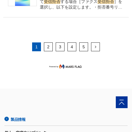
番号リスト］を有効にしているときは、拒否
て
受信拒否
する場合［ファクス
受信拒否
］を
番号リストに載っている番号からのファクス
選択し、以下を設定します。・拒否番号リス
は
受信拒否
されます。
ト：拒否番号リストに載っている番号の
受信
を
拒否
します。
・ ファクス
受信拒否
着信後に
発信元ファクス番号を確認して
受信拒否
しま
す。 1. ホーム画面で［設定］を選択しま
す。 2.
［ファクス
受信拒否
］の設定で［拒否
番号リスト］を有効にしているときは、拒否
番号リストに載っている番号からのファクス
1
2
3
4
5
は
受信拒否
されます。
製品情報