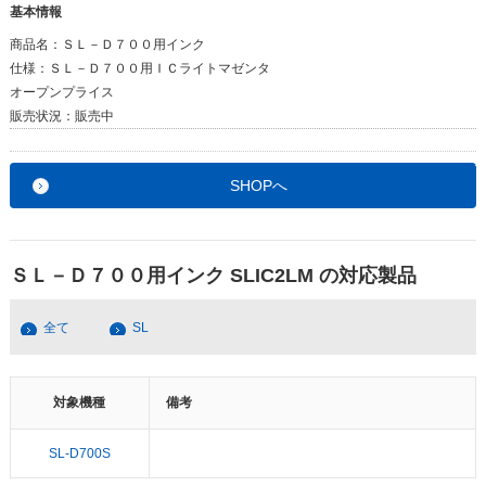
基本情報
商品名：
ＳＬ－Ｄ７００用インク
仕様：
ＳＬ－Ｄ７００用ＩＣライトマゼンタ
オープンプライス
販売状況：
販売中
SHOPへ
ＳＬ－Ｄ７００用インク SLIC2LM の対応製品
全て
SL
対象機種
備考
SL-D700S