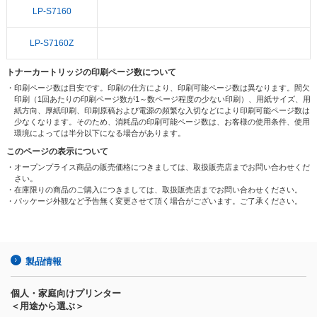
LP-S7160
LP-S7160Z
トナーカートリッジの印刷ページ数について
・印刷ページ数は目安です。印刷の仕方により、印刷可能ページ数は異なります。間欠
印刷（1回あたりの印刷ページ数が1～数ページ程度の少ない印刷）、用紙サイズ、用
紙方向、厚紙印刷、印刷原稿および電源の頻繁な入切などにより印刷可能ページ数は
少なくなります。そのため、消耗品の印刷可能ページ数は、お客様の使用条件、使用
環境によっては半分以下になる場合があります。
このページの表示について
・オープンプライス商品の販売価格につきましては、取扱販売店までお問い合わせくだ
さい。
・在庫限りの商品のご購入につきましては、取扱販売店までお問い合わせください。
・パッケージ外観など予告無く変更させて頂く場合がございます。ご了承ください。
製品情報
個人・家庭向けプリンター
＜用途から選ぶ＞