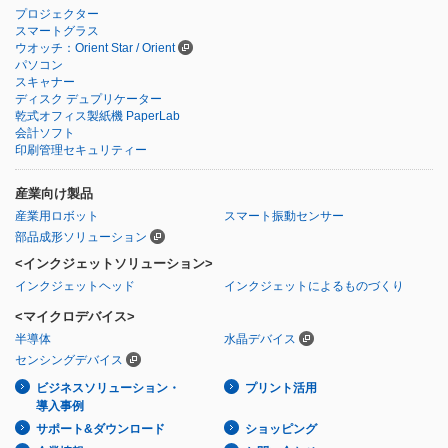
プロジェクター
スマートグラス
ウオッチ：Orient Star / Orient
パソコン
スキャナー
ディスク デュプリケーター
乾式オフィス製紙機 PaperLab
会計ソフト
印刷管理セキュリティー
産業向け製品
産業用ロボット
スマート振動センサー
部品成形ソリューション
<インクジェットソリューション>
インクジェットヘッド
インクジェットによるものづくり
<マイクロデバイス>
半導体
水晶デバイス
センシングデバイス
ビジネスソリューション・
プリント活用
導入事例
サポート&ダウンロード
ショッピング