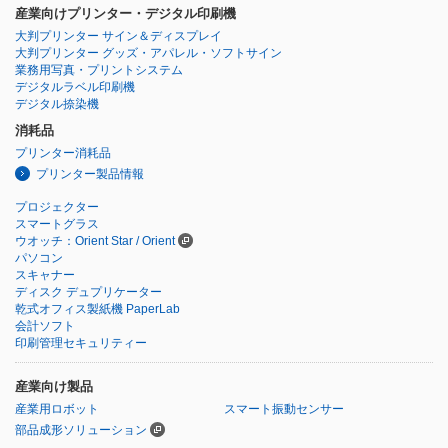
産業向けプリンター・デジタル印刷機
大判プリンター サイン＆ディスプレイ
大判プリンター グッズ・アパレル・ソフトサイン
業務用写真・プリントシステム
デジタルラベル印刷機
デジタル捺染機
消耗品
プリンター消耗品
プリンター製品情報
プロジェクター
スマートグラス
ウオッチ：Orient Star / Orient
パソコン
スキャナー
ディスク デュプリケーター
乾式オフィス製紙機 PaperLab
会計ソフト
印刷管理セキュリティー
産業向け製品
産業用ロボット
スマート振動センサー
部品成形ソリューション