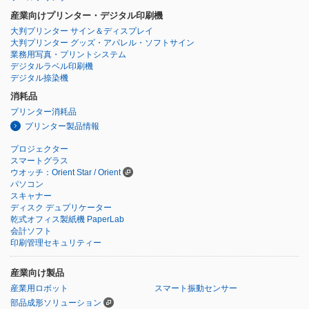
産業向けプリンター・デジタル印刷機
大判プリンター サイン＆ディスプレイ
大判プリンター グッズ・アパレル・ソフトサイン
業務用写真・プリントシステム
デジタルラベル印刷機
デジタル捺染機
消耗品
プリンター消耗品
プリンター製品情報
プロジェクター
スマートグラス
ウオッチ：Orient Star / Orient
パソコン
スキャナー
ディスク デュプリケーター
乾式オフィス製紙機 PaperLab
会計ソフト
印刷管理セキュリティー
産業向け製品
産業用ロボット
スマート振動センサー
部品成形ソリューション