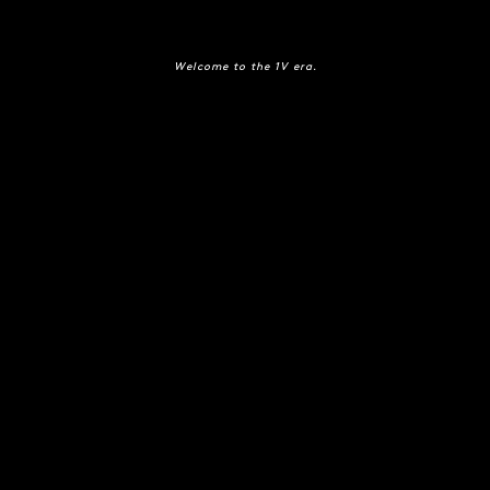
Welcome to the 1V era.