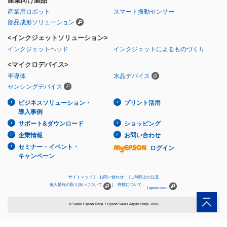
産業向け製品
産業用ロボット
スマート振動センサー
部品成形ソリューション
<インクジェットソリューション>
インクジェットヘッド
インクジェットによるものづくり
<マイクロデバイス>
半導体
水晶デバイス
センシングデバイス
ビジネスソリューション・
プリント活用
導入事例
サポート&ダウンロード
ショッピング
企業情報
お問い合わせ
セミナー・イベント・
ログイン
キャンペーン
サイトマップ
お問い合わせ
ご利用上の注意
個人情報の取り扱いについて
商標について
epson.com
© Seiko Epson Corp. / Epson Sales Japan Corp.
2026