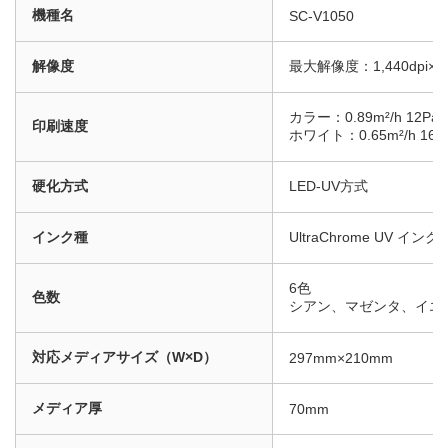
機種名
SC-V1050
解像度
最大解像度：1,440dpi×1,4
カラー：0.89m²/h 12Pass 
印刷速度
ホワイト：0.65m²/h 16Pas
硬化方式
LED-UV方式
インク種
UltraChrome UV イ
6色
色数
シアン、マゼンタ、イエ
対応メディアサイズ（W×D）
297mm×210mm
メディア厚
70mm