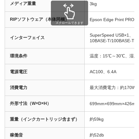
メディア重量
3kg
RIPソフトウェア（本体同梱）
Epson Edge Print PRO
スクロールできます
SuperSpeed USB×1、
インターフェイス
10BASE-T/100BASE-TX/10
環境条件
温度：15℃～30℃、湿度
電源電圧
AC100、6.4A
消費電力
最大消費電力：約170W
外形寸法（W×D×H）
699mm×699mm×426m
重量（インクカートリッジ含まず）
約59kg
稼働音
約52db