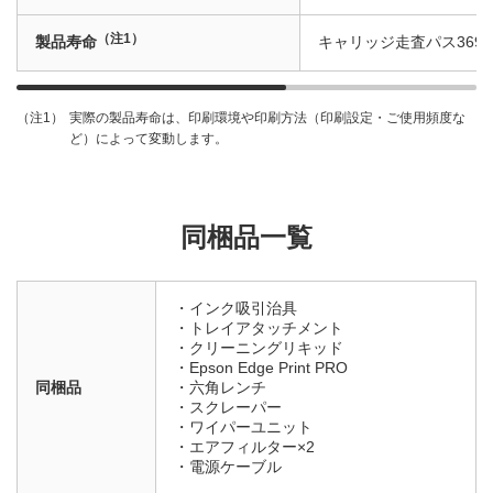
（注1）
製品寿命
キャリッジ走査パス369万
実際の製品寿命は、印刷環境や印刷方法（印刷設定・ご使用頻度な
（注1）
ど）によって変動します。
同梱品一覧
・インク吸引治具
・トレイアタッチメント
・クリーニングリキッド
・Epson Edge Print PRO
同梱品
・六角レンチ
・スクレーパー
・ワイパーユニット
・エアフィルター×2
・電源ケーブル