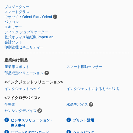
プロジェクター
スマートグラス
ウオッチ：Orient Star / Orient
パソコン
スキャナー
ディスク デュプリケーター
乾式オフィス製紙機 PaperLab
会計ソフト
印刷管理セキュリティー
産業向け製品
産業用ロボット
スマート振動センサー
部品成形ソリューション
<インクジェットソリューション>
インクジェットヘッド
インクジェットによるものづくり
<マイクロデバイス>
半導体
水晶デバイス
センシングデバイス
ビジネスソリューション・
プリント活用
導入事例
サポート&ダウンロード
ショッピング