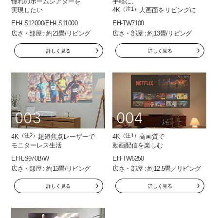
憧れのホームシアターを
手軽に、
（注1）
実現したい
4K
大画面をリビングに
EH-LS12000/EH-LS11000
EH-TW7100
広さ・部屋 : 約21畳/リビング
広さ・部屋 : 約13畳/リビング
詳しく見る
詳しく見る
003
004
（注2）
（注1）
4K
超短焦点レーザーで
4K
高画質で
モニターレス生活
動画配信を楽しむ
EH-LS970B/W
EH-TW6250
広さ・部屋 : 約13畳/リビング
広さ・部屋 : 約12.5畳／リビング
詳しく見る
詳しく見る