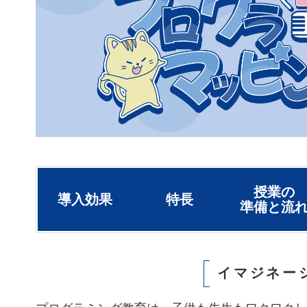
授業の
導入効果
特長
準備と流
イマジネー