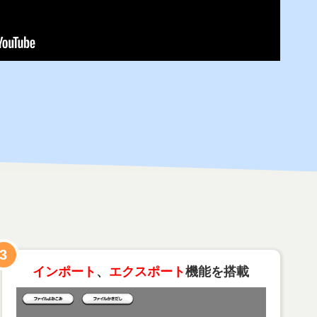
3
インポート
、
エクスポート
機能を搭載