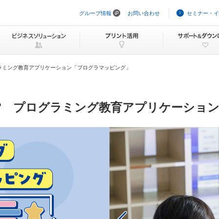
グループ情報
お問い合わせ
セミナー・イ
ナ
ビ
ゲ
ー
シ
ョ
ン
ラミング教育アプリケーション「プログラマッピング」
を
ス
キ
ッ
ー
プ
プログラミング教育アプリケーショ