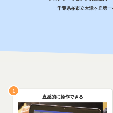
千葉県柏市立大津ヶ丘第一
1
直感的に操作できる