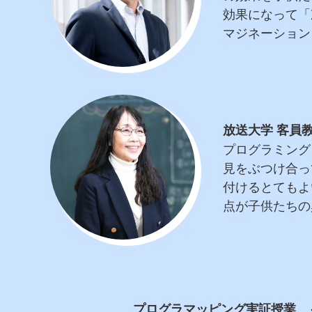
効果になって「
マジネーション
放送大学 客員
プログラミング
見をぶつけ合っ
付けるとてもよ
点が子供たちの
プログラマッピング実証授業 