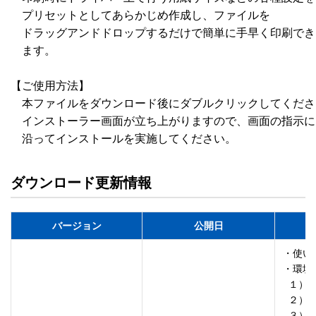
　プリセットとしてあらかじめ作成し、ファイルを

　ドラッグアンドドロップするだけで簡単に手早く印刷でき

　ます。

【ご使用方法】

　本ファイルをダウンロード後にダブルクリックしてくださ
　インストーラー画面が立ち上がりますので、画面の指示に

ダウンロード更新情報
バージョン
公開日
・使い
・環境
  １）保留条件

  ２）プレビュー方向

  ３）レイアウト設定の対象
