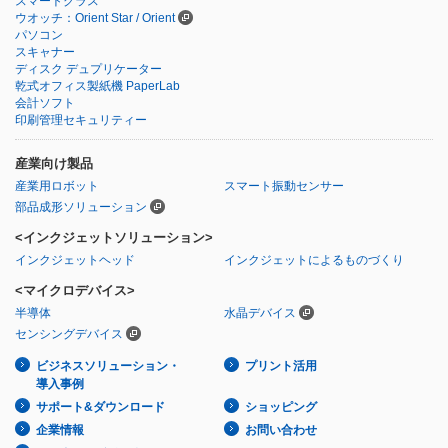
スマートグラス
ウオッチ：Orient Star / Orient
パソコン
スキャナー
ディスク デュプリケーター
乾式オフィス製紙機 PaperLab
会計ソフト
印刷管理セキュリティー
産業向け製品
産業用ロボット
スマート振動センサー
部品成形ソリューション
<インクジェットソリューション>
インクジェットヘッド
インクジェットによるものづくり
<マイクロデバイス>
半導体
水晶デバイス
センシングデバイス
ビジネスソリューション・
プリント活用
導入事例
サポート&ダウンロード
ショッピング
企業情報
お問い合わせ