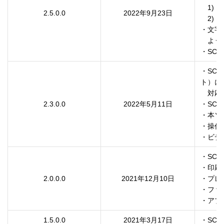
　1) 
2.5.0.0
2022年9月23日
　2) 
・文字
　よう
・SC-
・SC-T
ト）に

　対応
2.3.0.0
2022年5月11日
・SC-
・本ソ
・操作
・ビデ
・SC-
・印刷
2.0.0.0
2021年12月10日
・プレ
・ファ
・アプ
1.5.0.0
2021年3月17日
・SC-