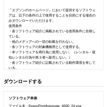
「エプソンのホームページ」において提供するソフトウェ
アは、以下の条件の上で使用することを目的にする場合の
みダウンロードいただけます。 

使用条件 

・各ソフトウェア紹介に掲載されている使用条件に合致し
ている。 

・他のメディアへの一切の転載を行わない。 

・各ソフトウェアの対象機種用として使用する。 

・本ソフトウェアを商行為に使用しない。（レンタル・疑
似レンタル行為や第３者へ販売しない。） 

・各ソフトウェア紹介に記載されている動作環境を有して
いる。 

・本ソフトウェアにより生じたいかなる損害についてもセ
イコーエプソンにその責任を問わない。 

ダウンロードする
・ソフトウェアを改変、またはリバースエンジニアリング
をしない。 

・日本国内のみで使用する。 

ソフトウェア本体
ソフトウェアのサポート 

ファイル名：EpsonPrintAutomate_4000_24.exe