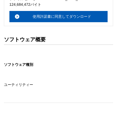
・本サーバでは、ユーザーサポートは行いません。搭載ソ
124,684,472バイト
フトウェアについてのお問い合わせは、最寄りのインフォ
メーションセンターまでお願い

使用許諾書に同意してダウンロード
　いたします。ファイル解凍後に必ずドキュメントファイ
ルをお読み下さい。 

ソフトウェアの保証範囲 

ソフトウェア概要
・ソフトウェアのダウンロード・導入はお客様の責任にお
いて行っていただきます。 

・ソフトウェアは、予告せず改良、変更することがありま
す。 

ソフトウェア種別
著作権者 

配布ソフトウェアの著作権は、特に記載のあるものを除き
セイコーエプソン株式会社に帰属します。
ユーティリティー