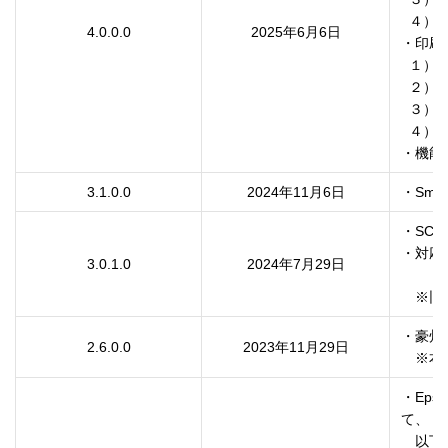
  ４）ご利用状況の調査

4.0.0.0
2025年6月6日
・印刷
  １）給紙方法に“ロール自動”を追加

  ２）プリンター本体から用紙情報を取得する

  ３）余白有無を設定する

  ４）ページを逆順にして印刷する

3.1.0.0
2024年11月6日
・Smar
・SC-
・対応OS
3.0.1.0
2024年7月29日
　※旧サ
・豪州
2.6.0.0
2023年11月29日
・Epso
て、

　以下